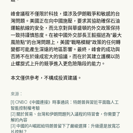
峰會議程不僅限於科技，還涉及伊朗戰爭和敏感的台
灣問題。美國正在向中國施壓，要求其協助確保石油
運輸航線的安全，而北京對與華盛頓的外交政策保持
一致持謹慎態度。在被中國外交部長王毅描述為“最大
風險點”的台灣問題上，美國“戰略模糊”政策的任何轉
變都可能產生深遠的地區影響。最終，峰會的成功與
否將不在於達成宏大的協議，而在於其建立護欄以防
止螺旋式上升的競爭進入更危險階段的能力。
本文僅供參考，不構成投資建議。
來源：
[1] CNBC《中國連接》時事通訊：特朗普與習近平面臨人工
智能控制權考驗
[2] 關於貿易、台灣和伊朗問題列入議程的特習會，你需要了
解的內容
[3] 中國的AI崛起給特朗普留下了嚴峻選擇：升級還是放寬芯
片控制？