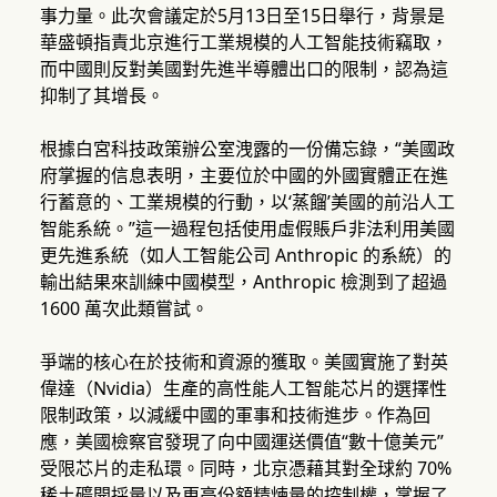
事力量。此次會議定於5月13日至15日舉行，背景是
華盛頓指責北京進行工業規模的人工智能技術竊取，
而中國則反對美國對先進半導體出口的限制，認為這
抑制了其增長。
根據白宮科技政策辦公室洩露的一份備忘錄，“美國政
府掌握的信息表明，主要位於中國的外國實體正在進
行蓄意的、工業規模的行動，以‘蒸餾’美國的前沿人工
智能系統。”這一過程包括使用虛假賬戶非法利用美國
更先進系統（如人工智能公司 Anthropic 的系統）的
輸出結果來訓練中國模型，Anthropic 檢測到了超過
1600 萬次此類嘗試。
爭端的核心在於技術和資源的獲取。美國實施了對英
偉達（Nvidia）生產的高性能人工智能芯片的選擇性
限制政策，以減緩中國的軍事和技術進步。作為回
應，美國檢察官發現了向中國運送價值“數十億美元”
受限芯片的走私環。同時，北京憑藉其對全球約 70%
稀土礦開採量以及更高份額精煉量的控制權，掌握了