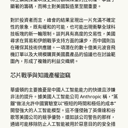
顯著的籌碼，而稀土對美國製造業至關重要。
對於投資者而言，峰會的結果呈現出一片充滿不確定
性的景象，既有緩和的可能，也可能出現衝擊全球科
技板塊的新一輪限制。談判具有高度的交易性，美國
尋求在貿易和伊朗戰爭支持方面的讓步，而中國則旨
在確保其技術供應鏈。一項潛在的數十億美元波音飛
機訂單以及大規模購買美國農產品的協議也在討論範
圍內，形成了複雜的利益交織網。
芯片戰爭與知識產權盜竊
華盛頓的主要擔憂是中國人工智能能力的快速且涉嫌
非法的提升。據美國人工智能公司 Anthropic 稱，“蒸
餾”做法允許中國實驗室以“極短的時間和極低的成本”
開發強大的人工智能模型。這不僅侵蝕了英偉達和谷
歌等美國公司的競爭優勢，還如該公司警告的那样，
通過可能移除防止人工智能被用於惡意目的的安全措