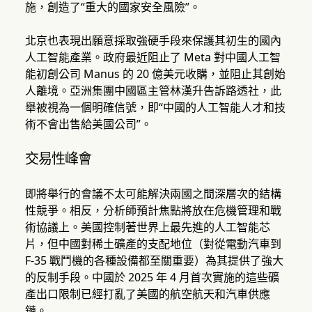
施，創造了“重大的國家安全風險”。
北京也表現出願意採取強硬手段來保護其初生的國內
人工智能產業。政府最近阻止了 Meta 對中國人工智
能初創公司 Manus 的 20 億美元收購，並阻止其創始
人離境。亞洲集團中國區主管林漢升告訴路透社，此
舉被視為一個明確信號，即“中國的人工智能人才和技
術不會出售給美國公司”。
交易性峰會
即將舉行的會議不太可能解決兩國之間深層次的結構
性競爭。相反，分析師預計焦點將放在危機管理和戰
術協議上。美國控制著世界上最先進的人工智能芯
片，但中國對稀土礦產的支配地位（對從電動汽車到
F-35 戰鬥機的各種設備都至關重要）為其提供了強大
的反制手段。中國於 2025 年 4 月首次實施的這些礦
產出口限制已經打亂了美國的航空航天和汽車供應
鏈。