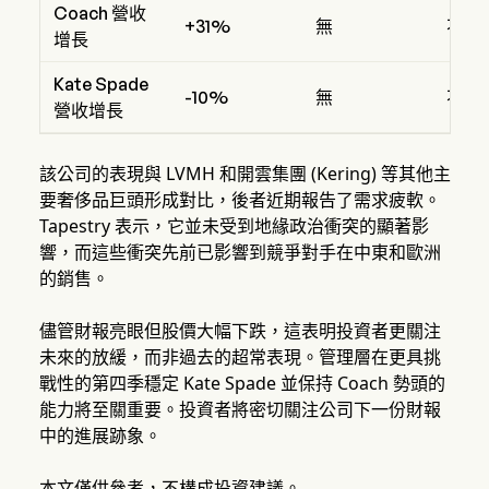
Coach 營收
+31%
無
不適
增長
Kate Spade
-10%
無
不適
營收增長
該公司的表現與 LVMH 和開雲集團 (Kering) 等其他主
要奢侈品巨頭形成對比，後者近期報告了需求疲軟。
Tapestry 表示，它並未受到地緣政治衝突的顯著影
響，而這些衝突先前已影響到競爭對手在中東和歐洲
的銷售。
儘管財報亮眼但股價大幅下跌，這表明投資者更關注
未來的放緩，而非過去的超常表現。管理層在更具挑
戰性的第四季穩定 Kate Spade 並保持 Coach 勢頭的
能力將至關重要。投資者將密切關注公司下一份財報
中的進展跡象。
本文僅供參考，不構成投資建議。