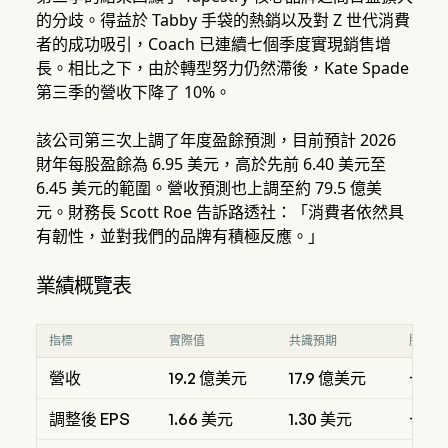
的分歧。得益於 Tabby 手袋的熱銷以及對 Z 世代消費
者的成功吸引，Coach 已連續七個季度實現銷售增
長。相比之下，由於轉型努力仍然滯後，Kate Spade
第三季的營收下降了 10%。
該公司第三次上調了年度盈餘預測，目前預計 2026
財年每股盈餘為 6.95 美元，高於先前 6.40 美元至
6.45 美元的範圍。營收預測也上調至約 79.5 億美
元。財務長 Scott Roe 告訴路透社：「消費者依然具
有韌性，並對我們的品牌有積極反應。」
業績概覽表
指標
實際值
共識預期
勝/敗
營收
19.2 億美元
17.9 億美元
+7.3
調整後 EPS
1.66 美元
1.30 美元
+0.3