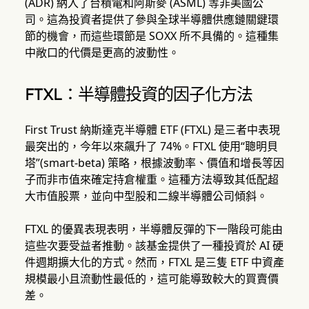
(ADR) 納入了台積電和阿斯麥 (ASML) 等非美國公
司。這為投資者提供了參與全球半導體供應鏈關鍵環
節的機會，而這些環節是 SOXX 所不具備的。這種集
中敞口的代價是更高的波動性。
FTXL：半導體投資的因子化方法
First Trust 納斯達克半導體 ETF (FTXL) 是三者中表現
最突出的，今年以來飆升了 74%。FTXL 使用“聰明貝
塔”(smart-beta) 策略，根據波動率、價值和增長等因
子而非市值來確定持倉權重。這種方法導致其低配超
大市值股票，並向中型股和二線半導體公司傾斜。
FTXL 的優異表現表明，半導體反彈的下一階段可能由
這些次要受益者推動。該基金提供了一種投資於 AI 硬
件週期擴大化的方式。然而，FTXL 是三隻 ETF 中資產
規模最小且流動性最低的，這可能導致較大的買賣價
差。