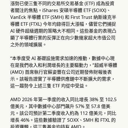
漲勢已使三隻不同的交易所交易基金 (ETF) 成為投資
者關注的焦點。iShares 安碩半導體 ETF (SOXX)、
VanEck 半導體 ETF (SMH) 和 First Trust 納斯達克半
導體 ETF (FTXL) 今年均錄得巨大漲幅，儘管它們捕捉
AI 硬件超級週期的策略大不相同。這些基金的表現凸
顯了半導體行業的反彈正在向少數幾家超大市值公司
之外的領域擴展。
“本季度受 AI 基礎設施需求加速的推動，數據中心現
在是我們收入和利潤增長的主要驅動力，”超威半導體
(AMD) 首席執行官蘇姿豐在公司近期發佈財報後表
示。該報告證實了半導體供應鏈中不斷擴大的需求，
這一趨勢令上述三隻 ETF 均從中受益。
AMD 2026 年第一季度的收入同比增長 38% 至 102.5
億美元，其中數據中心部門飆升 57% 至 57.8 億美
元。該公司預計第二季度收入約為 112 億美元，同比
增長 46%。這些數據驗證了 SOXX、SMH 和 FTXL 的
投資邏輯，這三隻基金均持有 AMD。