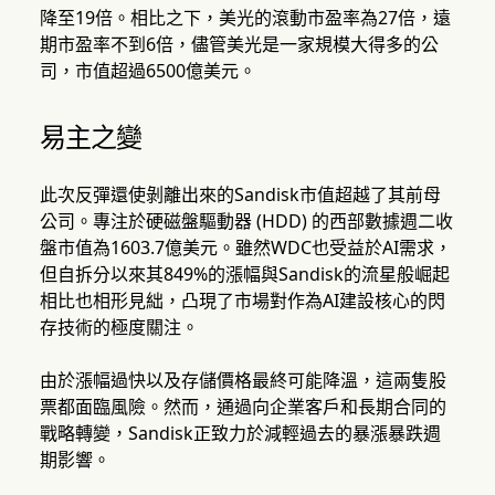
降至19倍。相比之下，美光的滾動市盈率為27倍，遠
期市盈率不到6倍，儘管美光是一家規模大得多的公
司，市值超過6500億美元。
易主之變
此次反彈還使剝離出來的Sandisk市值超越了其前母
公司。專注於硬磁盤驅動器 (HDD) 的西部數據週二收
盤市值為1603.7億美元。雖然WDC也受益於AI需求，
但自拆分以來其849%的漲幅與Sandisk的流星般崛起
相比也相形見絀，凸現了市場對作為AI建設核心的閃
存技術的極度關注。
由於漲幅過快以及存儲價格最終可能降溫，這兩隻股
票都面臨風險。然而，通過向企業客戶和長期合同的
戰略轉變，Sandisk正致力於減輕過去的暴漲暴跌週
期影響。