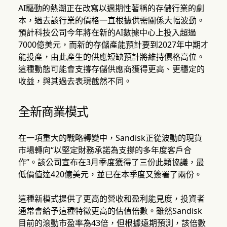
AI驅動的熱潮正在改寫以週期性著稱的存儲行業的劇
本，過去該行業的價格一直根據供需關係大幅波動。
預計科技公司今年將在新的AI數據中心上投入超過
7000億美元，而新的存儲產能預計要到2027年中期才
能投產，由此產生的供應短缺預計將維持價格高位。
這種動態可能會支撐存儲供應商獲得更高、更穩定的
收益，與其過去表現截然不同。
全新商業模式
在一項重大的戰略轉變中，Sandisk正從波動的現貨
市場轉向“以堅定財務承諾為支撐的多年度客戶合
作”。該公司宣布在3月季度獲得了三份此類協議，最
低價值達420億美元，並已在本季度又簽署了兩份。
這種新模式提供了更高的營收和盈利能見度，投資者
通常會給予這種特徵更高的估值倍數。雖然Sandisk
目前的滾動市盈率為43倍，但根據遠期預測，該倍數