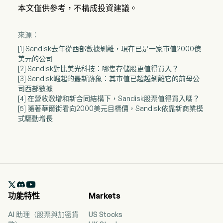
本文僅供參考，不構成投資建議。
來源：
[1] Sandisk去年從西部數據剝離，現在已是一家市值2000億
美元的公司
[2] Sandisk對比美光科技：哪隻存儲股更值得買入？
[3] Sandisk崛起的最新跡象：其市值已超越剝離它的前母公
司西部數據
[4] 在營收激增和新合同結構下，Sandisk股票值得買入嗎？
[5] 隨著華爾街看向2000美元目標價，Sandisk依靠新商業模
式驅動增長

功能特性
Markets
AI 助理（股票與加密貨
US Stocks