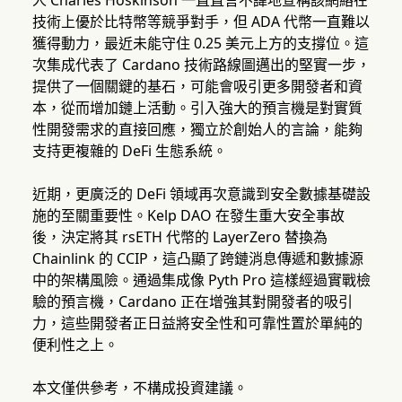
人 Charles Hoskinson 一直直言不諱地宣稱該網絡在
技術上優於比特幣等競爭對手，但 ADA 代幣一直難以
獲得動力，最近未能守住 0.25 美元上方的支撐位。這
次集成代表了 Cardano 技術路線圖邁出的堅實一步，
提供了一個關鍵的基石，可能會吸引更多開發者和資
本，從而增加鏈上活動。引入強大的預言機是對實質
性開發需求的直接回應，獨立於創始人的言論，能夠
支持更複雜的 DeFi 生態系統。
近期，更廣泛的 DeFi 領域再次意識到安全數據基礎設
施的至關重要性。Kelp DAO 在發生重大安全事故
後，決定將其 rsETH 代幣的 LayerZero 替換為
Chainlink 的 CCIP，這凸顯了跨鏈消息傳遞和數據源
中的架構風險。通過集成像 Pyth Pro 這樣經過實戰檢
驗的預言機，Cardano 正在增強其對開發者的吸引
力，這些開發者正日益將安全性和可靠性置於單純的
便利性之上。
本文僅供參考，不構成投資建議。