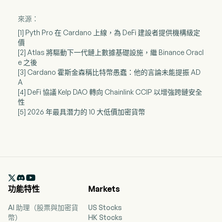
來源：
[1] Pyth Pro 在 Cardano 上線，為 DeFi 建設者提供機構級定
價
[2] Atlas 將驅動下一代鏈上數據基礎設施，繼 Binance Oracl
e 之後
[3] Cardano 霍斯金森稱比特幣愚蠢：他的言論未能提振 AD
A
[4] DeFi 協議 Kelp DAO 轉向 Chainlink CCIP 以增強跨鏈安全
性
[5] 2026 年最具潛力的 10 大低價加密貨幣

功能特性
Markets
AI 助理（股票與加密貨
US Stocks
幣）
HK Stocks