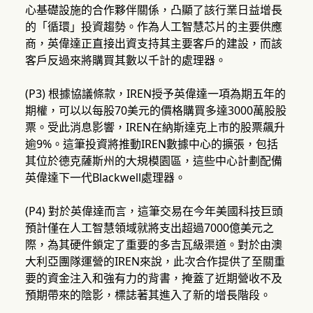
心基礎設施的合作夥伴關係，凸顯了該行業日益增長
的「循環」投資趨勢。作為人工智慧芯片的主要供應
商，英偉達正直接出資支持其主要客戶的建設，而該
客戶反過來將購買其數以千計的處理器。
(P3) 根據協議條款，IREN授予英偉達一項為期五年的
期權，可以以每股70美元的價格購買多達3000萬股股
票。受此消息影響，IREN在納斯達克上市的股票飆升
逾9%。這筆投資將推動IREN數據中心的擴張，包括
其位於德克薩斯州的大規模園區，這些中心計劃配備
英偉達下一代Blackwell處理器。
(P4) 對於英偉達而言，這筆交易在今年美國科技巨頭
預計僅在人工智慧領域就將支出超過7000億美元之
際，為其硬件鎖定了重要的多吉瓦級渠道。對於由澳
大利亞團隊運營的IREN來說，此次合作提供了至關重
要的資金注入和強有力的背書，掩蓋了近期營收不及
預期帶來的陰影，標誌著其進入了新的增長階段。