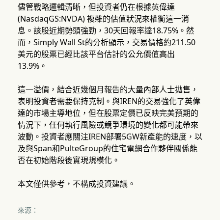
儘管戰略邏輯清晰，但投資者仍在根據英偉達
(NasdaqGS:NVDA) 複雜的估值狀況來權衡這一消
息。該股近期勢頭強勁，30天回報率達18.75%。然
而，Simply Wall St的分析顯示，交易價格約211.50
美元的股票已經比該平台估計的公允價值高出
13.9%。
這一溢價，結合近幾個月報告的大量內部人士拋售，
表明投資者需要保持克制。與IREN的交易強化了英偉
達的市場主導地位，但在股票定價已反映完美預期的
情況下，任何執行風險或競爭環境的變化都可能帶來
波動。投資者應關注IREN部署5GW新產能的速度，以
及與Span和PulteGroup的住宅電網合作夥伴關係能
否在初始階段後實現規模化。
本文僅供參考，不構成投資建議。
來源：