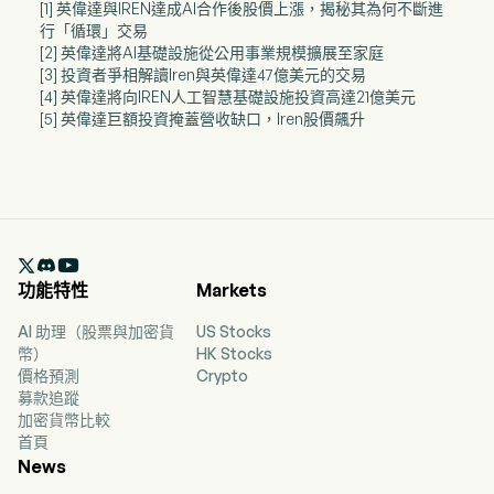
[1] 英偉達與IREN達成AI合作後股價上漲，揭秘其為何不斷進
行「循環」交易
[2] 英偉達將AI基礎設施從公用事業規模擴展至家庭
[3] 投資者爭相解讀Iren與英偉達47億美元的交易
[4] 英偉達將向IREN人工智慧基礎設施投資高達21億美元
[5] 英偉達巨額投資掩蓋營收缺口，Iren股價飆升

功能特性
Markets
AI 助理（股票與加密貨
US Stocks
幣）
HK Stocks
價格預測
Crypto
募款追蹤
加密貨幣比較
首頁
News