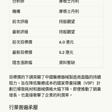
分析師
摩根士丹利
機構
摩根士丹利
前次評級
持股觀望
最新評級
持股觀望
前次目標價
6.0 港元
最新目標價
5.2 港元
隱含漲跌幅
資料暫缺
目標價的下調突顯了中國醫療器械製造商面臨的持續
阻力。旨在降低醫療成本的國家帶量採購（VBP）計
劃已導致耗材和器械價格大幅下降，即便推動了銷量
增長，也直接衝擊了企業的利潤率。
行業普遍承壓