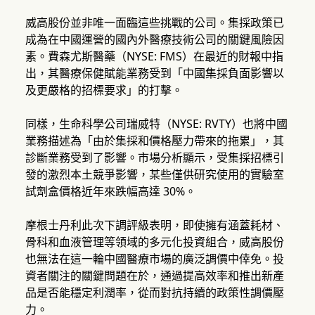
威高股份並非唯一面臨這些挑戰的公司。集採政策已
成為在中國運營的國內外醫療技術公司的關鍵風險因
素。費森尤斯醫藥（NYSE: FMS）在最近的財報中指
出，其醫療保健賦能業務受到「中國集採負面影響以
及更嚴格的招標要求」的打擊。
同樣，生命科學公司瑞威特（NYSE: RVTY）也將中國
業務描述為「由於集採和價格壓力帶來的拖累」，其
診斷業務受到了影響。市場分析顯示，受集採招標引
發的激烈本土競爭影響，某些僅供研究使用的實驗室
試劑盒價格近年來跌幅高達 30%。
摩根士丹利此次下調評級表明，即使擁有涵蓋耗材、
骨科和血液管理等領域的多元化投資組合，威高股份
也無法在這一輪中國醫療市場的廣泛調價中倖免。投
資者關注的關鍵問題在於，通過提高效率和推出新產
品是否能穩定利潤率，從而對抗持續的政策性調價壓
力。