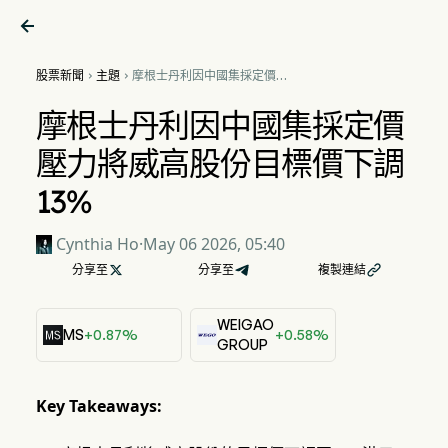

股票新聞
主題
摩根士丹利因中國集採定價壓


力將威高股份目標價下調
13%
摩根士丹利因中國集採定價
壓力將威高股份目標價下調
13%
Cynthia Ho
·
May 06 2026, 05:40
分享至

分享至
複製連結

WEIGAO
MS
+0.87%
+0.58%
GROUP
Key Takeaways: