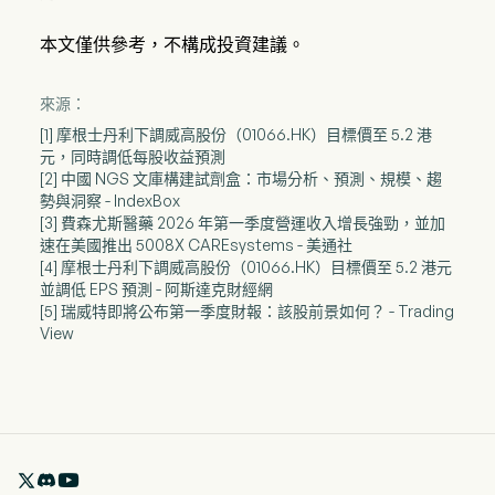
本文僅供參考，不構成投資建議。
來源：
[1] 摩根士丹利下調威高股份（01066.HK）目標價至 5.2 港
元，同時調低每股收益預測
[2] 中國 NGS 文庫構建試劑盒：市場分析、預測、規模、趨
勢與洞察 - IndexBox
[3] 費森尤斯醫藥 2026 年第一季度營運收入增長強勁，並加
速在美國推出 5008X CAREsystems - 美通社
[4] 摩根士丹利下調威高股份（01066.HK）目標價至 5.2 港元
並調低 EPS 預測 - 阿斯達克財經網
[5] 瑞威特即將公布第一季度財報：該股前景如何？ - Trading
View
