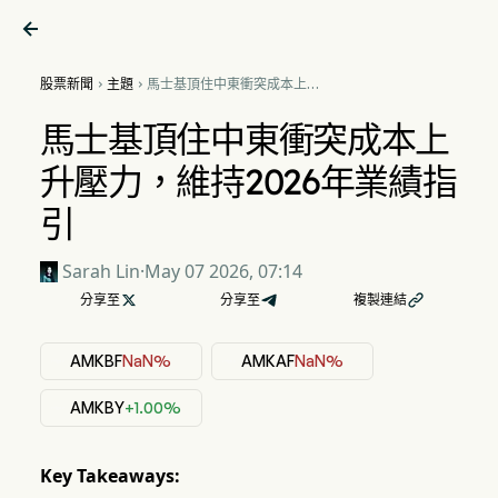

股票新聞
主題
馬士基頂住中東衝突成本上升


壓力，維持2026年業績指引
馬士基頂住中東衝突成本上
升壓力，維持2026年業績指
引
Sarah Lin
·
May 07 2026, 07:14
分享至

分享至
複製連結

AMKBF
NaN%
AMKAF
NaN%
AMKBY
+1.00%
Key Takeaways: