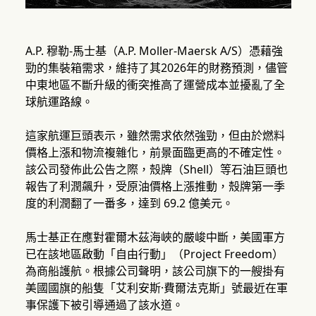
A.P. 穆勒-馬士基（A.P. Moller-Maersk A/S）憑藉強
勁的集裝箱需求，維持了其2026年的財務預測，儘管
中東地區不斷升級的衝突推高了運營成本並擾亂了全
球航運路線。
這家航運巨頭表示，雖然需求依然強勁，但由於燃料
價格上漲和物流複雜化，前景面臨更高的不確定性。
該公司發佈此公告之際，殼牌（Shell）等石油巨頭也
報告了利潤飆升，受原油價格上漲推動，殼牌第一季
度的利潤翻了一番多，達到 69.2 億美元。
馬士基正在應對霍爾木茲海峽的嚴峻中斷，美國軍方
已在該地區啟動「自由行動」（Project Freedom）
為商船護航。根據公司聲明，該公司旗下的一艘掛有
美國國旗的船隻「艾利安斯·費爾法克斯」號最近在軍
事保護下被引導通過了該水道。