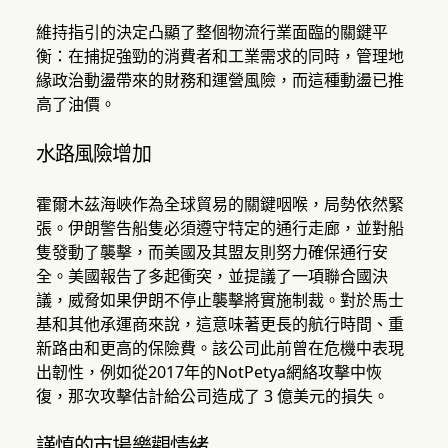
維持指引的決定凸顯了整個物流行業面臨的關鍵平
衡：在捕捉強勁的消費者和工業需求的同時，管理地
緣政治動盪帶來的財務和運營風險，而這種動盪已推
高了油價。
水路風險增加
霍爾木茲海峽作為全球貿易的關鍵咽喉，局勢依然緊
張。伊朗警告船隻必須遵守特定的通行走廊，並對船
隻發動了襲擊，而美國及其盟友則努力確保通行安
全。美國報告了多起衝突，並提議了一項聯合國決
議，威脅如果伊朗不停止襲擊將實施制裁。對於馬士
基和其他承運商來說，這意味著更長的航行時間、重
新路由和更高的保險費。該公司此前曾在危機中表現
出韌性，例如從2017年的NotPetya網絡攻擊中恢
復，那次攻擊估計給公司造成了 3 億美元的損失。
謹慎的市場樂觀情緒