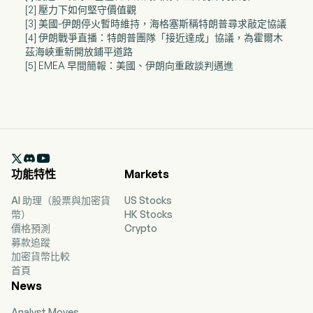
[2] 壓力下如何堅守價值觀
[3] 美國-伊朗停火暫時維持，海格塞斯稱特朗普尋求敲定協議
[4] 伊朗戰爭直播：特朗普團隊「接近達成」協議，為霍爾木
茲海峽重新開放鋪平道路
[5] EMEA 早間簡報：美國、伊朗向重啟談判邁進

功能特性
Markets
AI 助理（股票與加密貨
US Stocks
幣）
HK Stocks
價格預測
Crypto
募款追蹤
加密貨幣比較
首頁
News
Analyst Moves