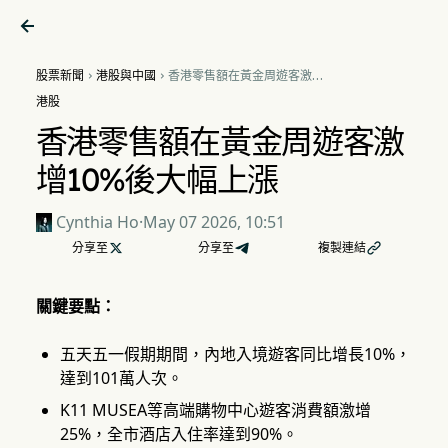

股票新聞
港股與中國
香港零售額在黃金周遊客激增


10%後大幅上漲
港股
香港零售額在黃金周遊客激
增10%後大幅上漲
Cynthia Ho
·
May 07 2026, 10:51
分享至

分享至
複製連結

關鍵要點：
五天五一假期期間，內地入境遊客同比增長10%，
達到101萬人次。
K11 MUSEA等高端購物中心遊客消費額激增
25%，全市酒店入住率達到90%。