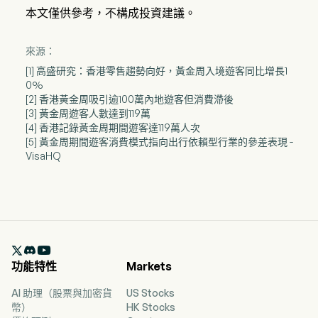
本文僅供參考，不構成投資建議。
來源：
[1] 高盛研究：香港零售趨勢向好，黃金周入境遊客同比增長1
0%
[2] 香港黃金周吸引逾100萬內地遊客但消費滯後
[3] 黃金周遊客人數達到119萬
[4] 香港記錄黃金周期間遊客達119萬人次
[5] 黃金周期間遊客消費模式指向出行依賴型行業的參差表現 -
VisaHQ

功能特性
Markets
AI 助理（股票與加密貨
US Stocks
幣）
HK Stocks