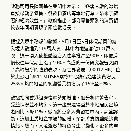
政務司司長陳國基在聲明中表示：「遊客人數的激增
直接帶動了零售、餐飲和酒店等本地行業，帶來了顯
著的經濟效益。」政府指出，部分零售類別的消費額
較去年同期實現了兩位數增長。
根據入境事務處的數據，5月1日至5日休假期間的總
入境人數達到119萬人次，其中內地遊客佔101萬人
次。這一湧入使整體酒店入住率推高至90%，即便房
價較往年假期上漲了10%。高盛的一份研究報告突顯
了高端場所的強勁表現，新世界發展（00017.HK）位
於尖沙咀的K11 MUSEA購物中心錄得遊客消費增長
25%。熱門地區的餐廳營業額增長了15%至20%。
數據指向香港經濟復蘇勢頭增強，但分析師警告稱，
受益情況並不均衡。這一趨勢還得益於本地居民出境
遊同比下降11%，從而將更多消費留在市內。高盛認
為，這加上房地產市場的回暖，預計將支撐整體消費
情緒。然而，入境遊客的特徵發生了變化，更多的單