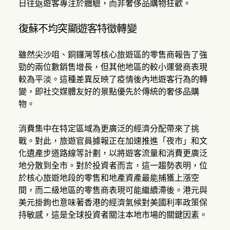
日往返遊客專注於體驗，而非奢侈品購物狂歡。
復蘇不均突顯遊客特徵轉變
雖然尖沙咀、銅鑼灣等核心旅遊區的零售商報告了強
勁的兩位數銷售增長，但其他地區的較小運營商表現
較為平淡。這種差異反映了疫情後內地遊客行為的轉
變，即社交媒體友好的景點優先於傳統的奢侈品購
物。
消費集中在特定區域為更廣泛的經濟分配帶來了挑
戰。對此，旅遊官員據報正在加速推進「夜市」和文
化遺產步道路線等計劃，以將遊客流量和消費更廣泛
地分散到全市。對於投資者而言，這一趨勢表明，位
於核心旅遊地段的零售和地產資產最能捕獲上漲空
間，而二級地區的零售商表現可能繼續滯後。港元與
美元掛鉤也意味著香港的經濟氣候對美國利率政策保
持敏感，這是全球投資者關注本地市場的關鍵因素。