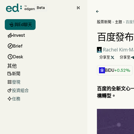

Beta

股票新聞
主題
百度



與Ed聊天
AI
百度發布文

Invest

Brief
Rachel Kim
·
Ma

Desk
分享至

分享至
其他
BIDU
+0.52%
新聞

發現

百度的全新文心一
投資組合

構轉型。
任務