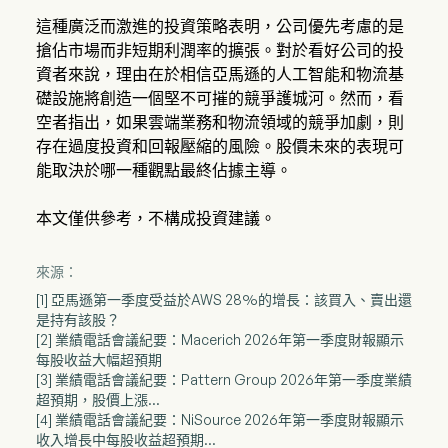
這種廣泛而激進的投資策略表明，公司優先考慮的是
搶佔市場而非短期利潤率的擴張。對於看好公司的投
資者來說，理由在於相信亞馬遜的人工智能和物流基
礎設施將創造一個堅不可摧的競爭護城河。然而，看
空者指出，如果雲端業務和物流領域的競爭加劇，則
存在過度投資和回報壓縮的風險。股價未來的表現可
能取決於哪一種觀點最終佔據主導。
本文僅供參考，不構成投資建議。
來源：
[1] 亞馬遜第一季度受益於AWS 28%的增長：該買入、賣出還
是持有該股？
[2] 業績電話會議紀要：Macerich 2026年第一季度財報顯示
每股收益大幅超預期
[3] 業績電話會議紀要：Pattern Group 2026年第一季度業績
超預期，股價上漲...
[4] 業績電話會議紀要：NiSource 2026年第一季度財報顯示
收入增長中每股收益超預期...