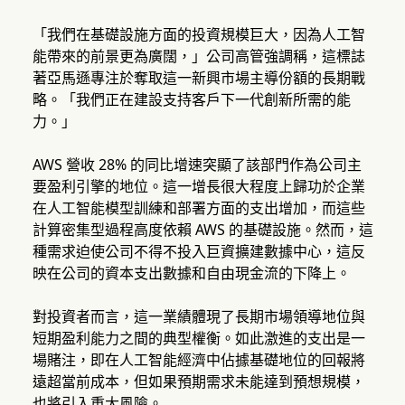
「我們在基礎設施方面的投資規模巨大，因為人工智
能帶來的前景更為廣闊，」公司高管強調稱，這標誌
著亞馬遜專注於奪取這一新興市場主導份額的長期戰
略。「我們正在建設支持客戶下一代創新所需的能
力。」
AWS 營收 28% 的同比增速突顯了該部門作為公司主
要盈利引擎的地位。這一增長很大程度上歸功於企業
在人工智能模型訓練和部署方面的支出增加，而這些
計算密集型過程高度依賴 AWS 的基礎設施。然而，這
種需求迫使公司不得不投入巨資擴建數據中心，這反
映在公司的資本支出數據和自由現金流的下降上。
對投資者而言，這一業績體現了長期市場領導地位與
短期盈利能力之間的典型權衡。如此激進的支出是一
場賭注，即在人工智能經濟中佔據基礎地位的回報將
遠超當前成本，但如果預期需求未能達到預想規模，
也將引入重大風險。