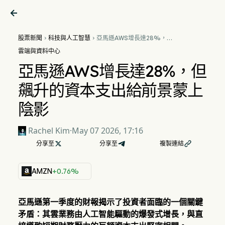

股票新聞
科技與人工智慧
亞馬遜AWS增長達28%，但


飆升的資本支出給前景蒙上陰
雲端與資料中心
影
亞馬遜AWS增長達28%，但
飆升的資本支出給前景蒙上
陰影
Rachel Kim
·
May 07 2026, 17:16
分享至

分享至
複製連結

AMZN
+0.76%
亞馬遜第一季度的財報揭示了投資者面臨的一個關鍵
矛盾：其雲業務由人工智能驅動的爆發式增長，與直