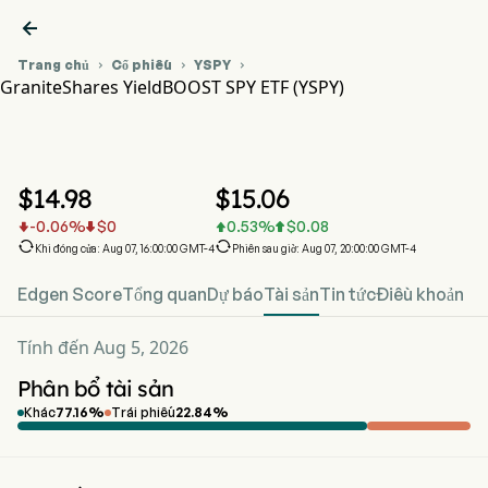

Trang chủ
Cổ phiếu
YSPY



GraniteShares YieldBOOST SPY ETF (YSPY)
Biểu đồ giá cổ phiếu YSPY
YSPY
GraniteShares YieldBOOST SPY ETF
$
14.98
$
15.06
-0.06
%
$
0
0.53
%
$
0.08






Khi đóng cửa: Aug 07, 16:00:00 GMT-4
Phiên sau giờ: Aug 07, 20:00:00 GMT-4
Edgen Score
Tổng quan
Dự báo
Tài sản
Tin tức
Điều khoản
Tính đến Aug 5, 2026
Phân bổ tài sản
Khác
77.16
%
Trái phiếu
22.84
%