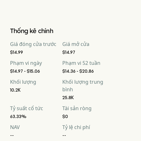
Thống kê chính
Giá đóng cửa trước
Giá mở cửa
$14.99
$14.97
Phạm vi ngày
Phạm vi 52 tuần
$14.97 - $15.06
$14.36 - $20.86
Khối lượng
Khối lượng trung
bình
10.2K
25.8K
Tỷ suất cổ tức
Tài sản ròng
63.33%
$0
NAV
Tỷ lệ chi phí
--
--