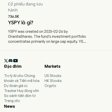
Cổ phiếu đang lưu
hành
736.5K
YSPY là gì?
YSPY was created on 2025-02-26 by
GraniteShares. The fund's investment portfolio
concentrates primarily on large cap equity. YSPY
is an actively managed fund that seeks to
provide current income. The fund strategy
involves writing put options on 3x daily

leveraged ETFs tied to the S&P 500 Index.
Đặc điểm
Markets
Trợ lý AI cho Chứng
US Stocks
khoán và Tiền mã hóa
HK Stocks
Dự đoán giá cả
Crypto
Tracker Huy động vốn
So sánh tiền điện tử
Trang chủ
News