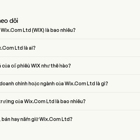
heo dõi
a Wix.Com Ltd (WIX) là bao nhiêu?
Wix.Com Ltd là 39.6167
.Com Ltd là ai?
brahami là Co-founder của Wix.Com Ltd, tham gia công ty từ 2006.
á của cổ phiếu WIX như thế nào?
ủa WIX là $61.16, đã tăng lên 0.45% trong ngày giao dịch cuối cùng.
 doanh chính hoặc ngành của Wix.Com Ltd là gì?
huộc ngành Technology và lĩnh vực là Information Technology
 trường của Wix.Com Ltd là bao nhiêu?
ường hiện tại của Wix.Com Ltd là $2.5B
 bán hay nắm giữ Wix.Com Ltd?
hân tích phố Wall, 21 nhà phân tích đã đưa ra xếp hạng phân tích cho 
bao gồm 8 mua mạnh, 17 mua, 4 nắm giữ, 0 bán, và 8 bán mạnh