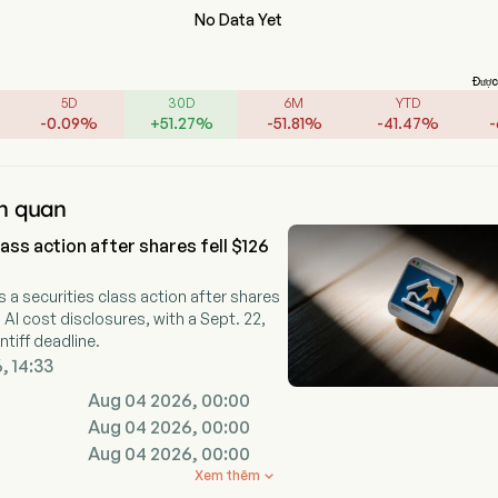
No Data Yet
Được 
5D
30D
6M
YTD
-
0.09
%
+
51.27
%
-
51.81
%
-
41.47
%
-
ên quan
ass action after shares fell $126
 a securities class action after shares
n AI cost disclosures, with a Sept. 22,
ntiff deadline.
, 14:33
Aug 04 2026, 00:00
Aug 04 2026, 00:00
Aug 04 2026, 00:00
Xem thêm
