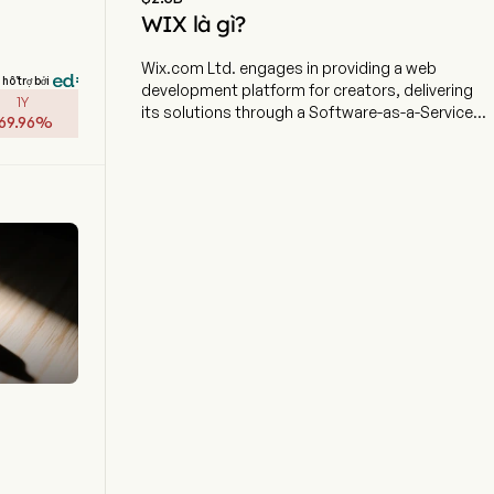
WIX là gì?
Wix.com Ltd. engages in providing a web
hỗ trợ bởi
development platform for creators, delivering
1Y
its solutions through a Software-as-a-Service
69.96
%
model. The company employs 4,397 full-time
employees The company went IPO on 2013-11-
06. The firm provides solutions that business
owners can use to operate various aspects of
their business online, such as selling goods,
taking reservations, and scheduling and
confirming appointments. These applications
provide Wix registered users a bespoke front-
end for customers visiting their Website, as well
as a back-end management dashboard. The
firm has developed these software applications
for businesses in specific verticals, including
retail and online stores, service providers, hotel
and property management, music, and
restaurants. These vertical applications are
integrated into the Company's Website
templates or can be installed on any existing