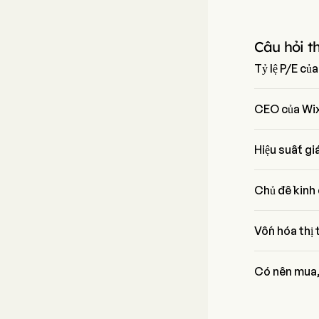
Câu hỏi t
Tỷ lệ P/E củ
Tỷ lệ P/E của 
CEO của Wix
Mr. Avishai A
Hiệu suất gi
Giá hiện tại c
Chủ đề kinh
Wix.Com Ltd t
Vốn hóa thị
Vốn hóa thị tr
Có nên mua,
Theo các nhà p
Wix.Com Ltd, 