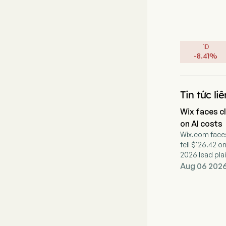
1D
-
8.41
%
Tin tức li
Wix faces cl
on AI costs
Wix.com faces
fell $126.42 o
2026 lead plai
Aug 06 2026