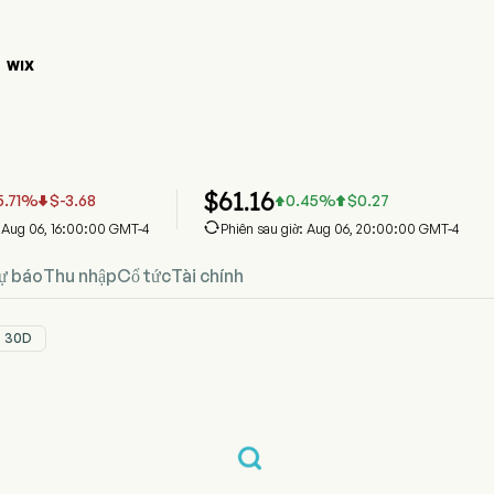
WIX

ồ giá cổ phiếu WIX
iá
m Ltd
$
61.16
5.71
%
$
-3.68
0.45
%
$
0.27




: Aug 06, 16:00:00 GMT-4
Phiên sau giờ: Aug 06, 20:00:00 GMT-4
ự báo
Thu nhập
Cổ tức
Tài chính
30D