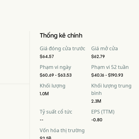
Thống kê chính
Giá đóng cửa trước
Giá mở cửa
$64.57
$62.79
Phạm vi ngày
Phạm vi 52 tuần
$60.69 - $63.53
$40.16 - $190.93
Khối lượng
Khối lượng trung
bình
1.0M
2.3M
Tỷ suất cổ tức
EPS (TTM)
--
-0.80
Vốn hóa thị trường
$2.5B