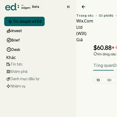


Beta
Trang chủ
Cổ phiếu

Wix.Com

Trò chuyện với Ed
Ltd
Biểu đ

Invest
(WIX)
WIX G
Giá

Brief
Wix.Co
$
60.88
-


Desk

Khi đóng cửa
Khác
Tin tức

Tổng quan
D
Khám phá

Danh mục đầu tư

1D
5D
Nhiệm vụ