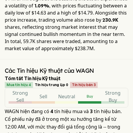
a volatility of
, with prices fluctuating between a
1.09%
daily low of $
14.63
and a high of $
14.79
. Alongside this
price increase, trading volume also rose by
230.9K
shares, reflecting strong market interest that may
signal continued bullish momentum in the near term.
In total,
59.7K
shares were traded, amounting to a
market value of approximately
$238.7M
.
Các Tín hiệu Kỹ thuật của WAGN
Tóm tắt Tín hiệu Kỹ thuật
Mua tín hiệu 4
Tín hiệu trung lập 0
Tín hiệu bán 3
Strong
Strong
Sell
Neutral
Buy
Sell
Buy
WAGN hiện đang có
4
tín hiệu mua và
3
tín hiệu bán.
Cổ phiếu này đã ở trong một xu hướng tăng kể từ
12:00 AM, với mức thay đổi giá tổng cộng là -- trong