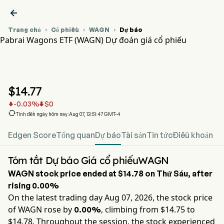

Trang chủ
Cổ phiếu
WAGN
Dự báo



Pabrai Wagons ETF (WAGN) Dự đoán giá cổ phiếu
Biểu đồ giá cổ phiếu WAGN
WAGN Dự đoán giá cổ phiếu
Pabrai Wagons ETF
$
14.77
-0.03
%
$
0



Tính đến ngày hôm nay:Aug 07, 13:51:47 GMT-4
Edgen Score
Tổng quan
Dự báo
Tài sản
Tin tức
Điều khoản
Tóm tắt Dự báo Giá cổ phiếuWAGN
WAGN
stock price ended at
$14.78
on
Thứ Sáu
, after
rising
0.00%
On the latest trading day
Aug 07, 2026
, the stock price
of
WAGN
rose by
, climbing from $
14.75
to
0.00%
$
14.78
. Throughout the session, the stock experienced