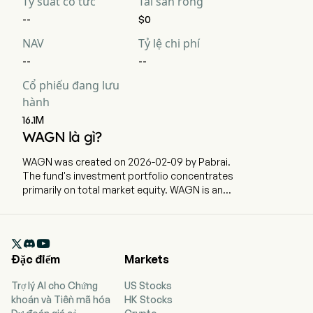
Tỷ suất cổ tức
Tài sản ròng
--
$0
NAV
Tỷ lệ chi phí
--
--
Cổ phiếu đang lưu
hành
16.1M
WAGN là gì?
WAGN was created on 2026-02-09 by Pabrai.
The fund's investment portfolio concentrates
primarily on total market equity. WAGN is an
actively managed ETF that invests in equity
securities of any market capitalization from
anywhere in the world. The fund seeks to hold

high-quality companies long-term, possibly
Đặc điểm
Markets
allowing them to compound over time.
Trợ lý AI cho Chứng
US Stocks
khoán và Tiền mã hóa
HK Stocks