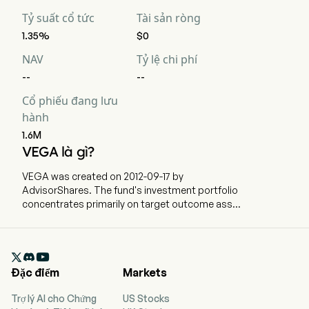
Tỷ suất cổ tức
Tài sản ròng
1.35%
$0
NAV
Tỷ lệ chi phí
--
--
Cổ phiếu đang lưu
hành
1.6M
VEGA là gì?
VEGA was created on 2012-09-17 by
AdvisorShares. The fund's investment portfolio
concentrates primarily on target outcome asset
allocation. VEGA is an actively managed fund-of-
funds that aims for consistent returns in part by
writing call options on its underlying securities.

Long puts are used to hedge downside risk.
Đặc điểm
Markets
Trợ lý AI cho Chứng
US Stocks