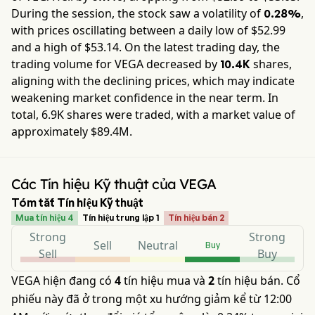
During the session, the stock saw a volatility of
,
0.28%
with prices oscillating between a daily low of $
52.99
and a high of $
53.14
. On the latest trading day, the
trading volume for
VEGA
decreased by
shares,
10.4K
aligning with the declining prices, which may indicate
weakening market confidence in the near term. In
total,
6.9K
shares were traded, with a market value of
approximately
$89.4M
.
Các Tín hiệu Kỹ thuật của VEGA
Tóm tắt Tín hiệu Kỹ thuật
Mua tín hiệu 4
Tín hiệu trung lập 1
Tín hiệu bán 2
Strong
Strong
Sell
Neutral
Buy
Sell
Buy
VEGA hiện đang có
4
tín hiệu mua và
2
tín hiệu bán. Cổ
phiếu này đã ở trong một xu hướng giảm kể từ 12:00