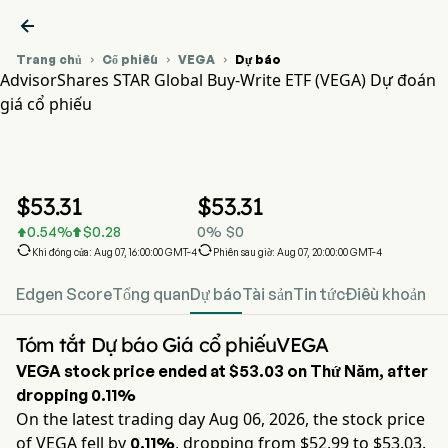

Trang chủ
Cổ phiếu
VEGA
Dự báo



AdvisorShares STAR Global Buy-Write ETF (VEGA) Dự đoán
giá cổ phiếu
Biểu đồ giá cổ phiếu VEGA
VEGA Dự đoán giá cổ phiếu
AdvisorShares STAR Global Buy-Write ETF
$
53.31
$
53.31
0.54
%
$
0.28
0
%
$
0




Khi đóng cửa: Aug 07, 16:00:00 GMT-4
Phiên sau giờ: Aug 07, 20:00:00 GMT-4
Edgen Score
Tổng quan
Dự báo
Tài sản
Tin tức
Điều khoản
Tóm tắt Dự báo Giá cổ phiếuVEGA
VEGA
stock price ended at
$53.03
on
Thứ Năm
, after
dropping
0.11%
On the latest trading day
Aug 06, 2026
, the stock price
of
VEGA
fell by
, dropping from $
52.99
to $
53.03
.
0.11%