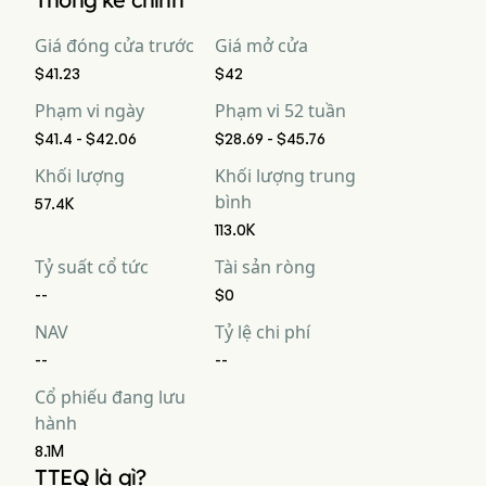
Giá đóng cửa trước
Giá mở cửa
$41.23
$42
Phạm vi ngày
Phạm vi 52 tuần
$41.4 - $42.06
$28.69 - $45.76
Khối lượng
Khối lượng trung
bình
57.4K
113.0K
Tỷ suất cổ tức
Tài sản ròng
--
$0
NAV
Tỷ lệ chi phí
--
--
Cổ phiếu đang lưu
hành
8.1M
TTEQ là gì?