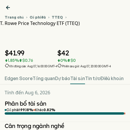

Trang chủ
Cổ phiếu
TTEQ



T. Rowe Price Technology ETF (TTEQ)
Biểu đồ giá cổ phiếu TTEQ
TTEQ
T. Rowe Price Technology ETF
$
41.99
$
42
1.85
%
$
0.76
0
%
$
0






Khi đóng cửa: Aug 07, 16:00:00 GMT-4
Phiên sau giờ: Aug 07, 20:00:00 GMT-4
Edgen Score
Tổng quan
Dự báo
Tài sản
Tin tức
Điều khoản
Tính đến Aug 6, 2026
Phân bổ tài sản
Cổ phần
99.18
%
Khác
0.82
%
Cân trọng ngành nghề