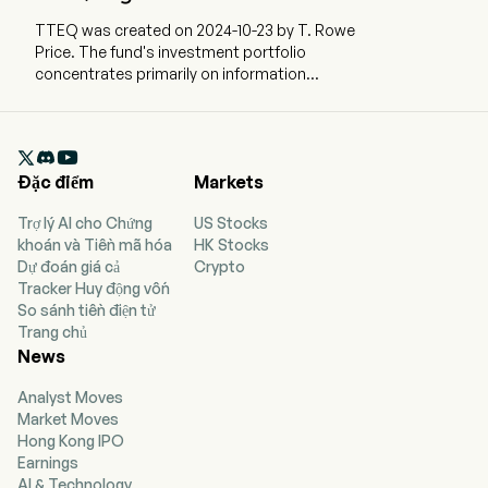
TTEQ was created on 2024-10-23 by T. Rowe
Price. The fund's investment portfolio
concentrates primarily on information
technology equity. The ETF currently has
349.08m in AUM and 69 holdings. TTEQ is
actively managed, seeking long-term capital

growth by investing in large-cap technology
Đặc điểm
Markets
companies globally and those whose market
share is largely based on their technology
Trợ lý AI cho Chứng
US Stocks
capabilities.
khoán và Tiền mã hóa
HK Stocks
Dự đoán giá cả
Crypto
Tracker Huy động vốn
So sánh tiền điện tử
Trang chủ
News
Analyst Moves
Market Moves
Hong Kong IPO
Earnings
AI & Technology