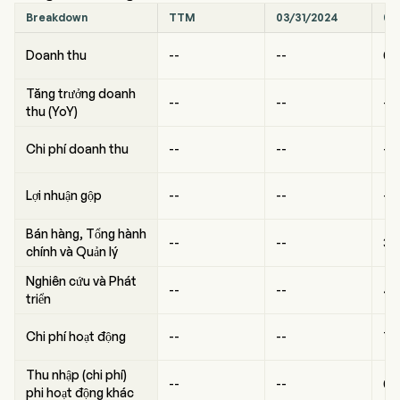
Breakdown
TTM
03/31/2024
06
Doanh thu
--
--
0
Tăng trưởng doanh
--
--
--
thu (YoY)
Chi phí doanh thu
--
--
--
Lợi nhuận gộp
--
--
--
Bán hàng, Tổng hành
--
--
3
chính và Quản lý
Nghiên cứu và Phát
--
--
4
triển
Chi phí hoạt động
--
--
7
Thu nhập (chi phí)
--
--
0
phi hoạt động khác