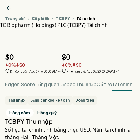

Trang chủ
Cổ phiếu
TCBPY
Tài chính



TC Biopharm (Holdings) PLC (TCBPY) Tài chính
Biểu đồ giá cổ phiếu TCBPY
TCBPY Tài chính
TC Biopharm (Holdings) PLC
$
0
$
0
0
%
$
0
0
%
$
0






Khi đóng cửa: Aug 07, 16:00:00 GMT-4
Phiên sau giờ: Aug 07, 20:00:00 GMT-4
Edgen Score
Tổng quan
Dự báo
Thu nhập
Cổ tức
Tài chính
Thu nhập
Bảng cân đối kế toán
Dòng tiền
Hàng năm
Hàng quý
TCBPY Thu nhập
Số liệu tài chính tính bằng triệu USD. Năm tài chính là
tháng Hai - Tháng Một.