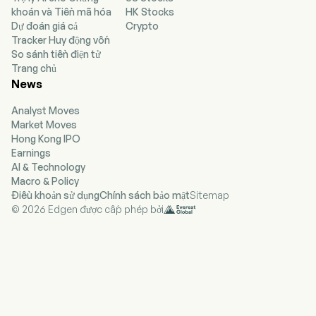
khoán và Tiền mã hóa
HK Stocks
investing in a portfolio of equity securities of
Dự đoán giá cả
Crypto
technology and technology-related companies
Tracker Huy động vốn
and writing call options on the National
So sánh tiền điện tử
Association of Securities Dealers Automated
Trang chủ
Quotations (NASDAQ) 100 Index or its exchange-
News
traded fund equivalent (the NASDAQ 100) on a
month-to-month basis. The Fund may also buy
Analyst Moves
or write other call and put options on securities,
Market Moves
indices, exchange-traded funds (ETFs) and
Hong Kong IPO
market baskets of securities. The Fund may hold
Earnings
foreign securities of issuers located or doing
AI & Technology
substantial business in emerging markets. The
Macro & Policy
company invests in various sectors, such as
Điều khoản sử dụng
Chính sách bảo mật
Sitemap
communication services, biotechnology,
© 2026 Edgen được cấp phép bởi
industrials, financials and information
technology. Columbia Management Investment
Advisers, LLC is the investment manager of the
Fund.