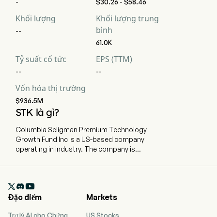
-
$30.26 - $58.46
D&A cho EBITDA
0
0
0
Khối lượng
Khối lượng trung
bình
--
EBIT
-2
0
-1
61.0K
Tỷ suất lợi nhuận
Tỷ suất cổ tức
EPS (TTM)
-100%
0%
-1
EBIT
--
--
Tỷ suất thuế hiệu
Vốn hóa thị trường
0%
0%
0
quả
$936.5M
STK là gì?
Columbia Seligman Premium Technology
Growth Fund Inc is a US-based company
operating in industry. The company is
headquartered in Boston, Massachusetts. The
company went IPO on 2009-11-25. Columbia
Seligman Premium Technology Growth Fund,

Inc. (the Fund) is a closed-end management
Đặc điểm
Markets
investment company. Its investment objective is
to seek growth of capital and current income. Its
Trợ lý AI cho Chứng
US Stocks
investment program consists primarily of