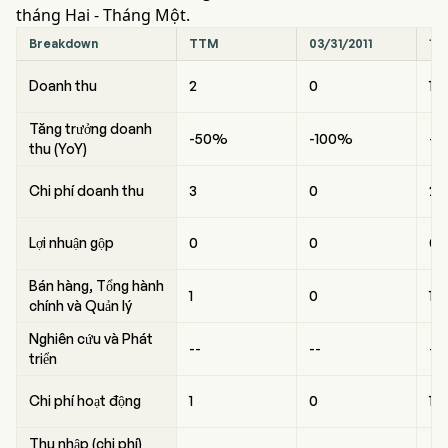
tháng Hai - Tháng Một.
Breakdown
TTM
03/31/2011
12
Doanh thu
2
0
1
Tăng trưởng doanh
-50%
-100%
--
thu (YoY)
Chi phí doanh thu
3
0
2
Lợi nhuận gộp
0
0
0
Bán hàng, Tổng hành
1
0
1
chính và Quản lý
Nghiên cứu và Phát
--
--
--
triển
Chi phí hoạt động
1
0
1
Thu nhập (chi phí)