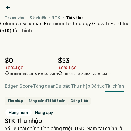

Trang chủ
Cổ phiếu
STK
Tài chính



Columbia Seligman Premium Technology Growth Fund Inc
(STK) Tài chính
Biểu đồ giá cổ phiếu STK
STK Tài chính
Columbia Seligman Premium Technology Growth Fund Inc
$
0
$
53
0
%
$
0
0
%
$
0






Khi đóng cửa: Aug 06, 16:00:00 GMT-4
Phiên sau giờ: Aug 06, 19:01:00 GMT-4
Edgen Score
Tổng quan
Dự báo
Thu nhập
Cổ tức
Tài chính
Thu nhập
Bảng cân đối kế toán
Dòng tiền
Hàng năm
Hàng quý
STK Thu nhập
Số liệu tài chính tính bằng triệu USD. Năm tài chính là