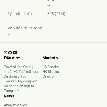
--
Tỷ suất cổ tức
EPS (TTM)
--
--
Vốn hóa thị trường
--

Đặc điểm
Markets
Trợ lý AI cho Chứng
US Stocks
khoán và Tiền mã hóa
HK Stocks
Dự đoán giá cả
Crypto
Tracker Huy động vốn
So sánh tiền điện tử
Trang chủ
News
Analyst Moves