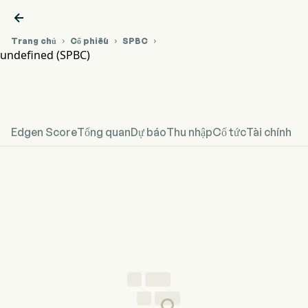

Trang chủ
Cổ phiếu
SPBC



undefined (SPBC)
Biểu đồ giá cổ phiếu SPBC
undefined
Edgen Score
Tổng quan
Dự báo
Thu nhập
Cổ tức
Tài chính