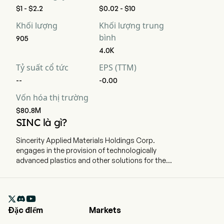
$1 - $2.2
$0.02 - $10
Khối lượng
Khối lượng trung
bình
905
4.0K
Tỷ suất cổ tức
EPS (TTM)
--
-0.00
Vốn hóa thị trường
$80.8M
SINC là gì?
Sincerity Applied Materials Holdings Corp.
engages in the provision of technologically
advanced plastics and other solutions for the
packaging industry and other industries
primarily serving major end users and
distributors. The firm is focused on delivering

products and services across various global
Đặc điểm
Markets
industry verticals. The company applies its
expertise in polymer science and chemical