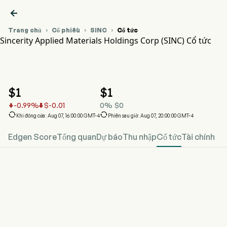

Trang chủ
Cổ phiếu
SINC
Cổ tức



Sincerity Applied Materials Holdings Corp (SINC) Cổ tức
Biểu đồ giá cổ phiếu SINC
SINC Cổ tức
Sincerity Applied Materials Holdings Corp
$
1
$
1
-0.99
%
$
-0.01
0
%
$
0




Khi đóng cửa: Aug 07, 16:00:00 GMT-4
Phiên sau giờ: Aug 07, 20:00:00 GMT-4
Edgen Score
Tổng quan
Dự báo
Thu nhập
Cổ tức
Tài chính