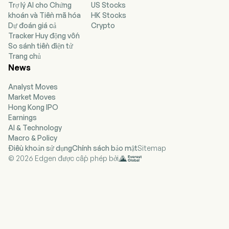
Trợ lý AI cho Chứng
US Stocks
science to develop polymers. The firm is a
khoán và Tiền mã hóa
HK Stocks
specialized provider of technologically advanced
Dự đoán giá cả
Crypto
packing materials for the automotive,
Tracker Huy động vốn
packaging, building and construction, and
So sánh tiền điện tử
engineering industries. Its products include
Trang chủ
Engineering Plastic Resin Plastic Sheets and
News
Biodegradable/Compostable Polymers
Performance Films (MAP, Ventilated,
Analyst Moves
Breathable). The company is also engaged in the
Market Moves
manufacturing and distribution of products and
Hong Kong IPO
technologies for the agriculture, aquaculture,
Earnings
and waste management industries. The
AI & Technology
company provides solutions to improve
Macro & Policy
efficiency and sustainability in these critical
Điều khoản sử dụng
Chính sách bảo mật
Sitemap
sectors.
© 2026 Edgen được cấp phép bởi