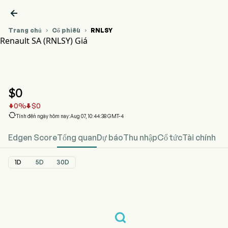

Trang chủ
Cổ phiếu
RNLSY


Renault SA (RNLSY) Giá
Biểu đồ giá cổ phiếu RNLSY
RNLSY Giá
Renault SA
$
0
0
%
$
0



Tính đến ngày hôm nay:Aug 07, 10:44:38 GMT-4
Edgen Score
Tổng quan
Dự báo
Thu nhập
Cổ tức
Tài chính
1D
5D
30D