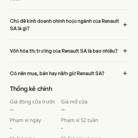
Giá hiện tại của Renault SA là $6.5, đã tăng lên 1.16% trong 
ngày giao dịch cuối cùng.
Chủ đề kinh doanh chính hoặc ngành của Renault

SA là gì?
Renault SA thuộc ngành Automobiles và lĩnh vực là 
Consumer Discretionary

Vốn hóa thị trường của Renault SA là bao nhiêu?
Vốn hóa thị trường hiện tại của Renault SA là $9.4B

Có nên mua, bán hay nắm giữ Renault SA?
Theo các nhà phân tích phố Wall, 23 nhà phân tích đã đưa ra 
Thống kê chính
xếp hạng phân tích cho Renault SA, bao gồm 4 mua mạnh, 
10 mua, 8 nắm giữ, 1 bán, và 4 bán mạnh
Giá đóng cửa trước
Giá mở cửa
--
--
Phạm vi ngày
Phạm vi 52 tuần
-
-