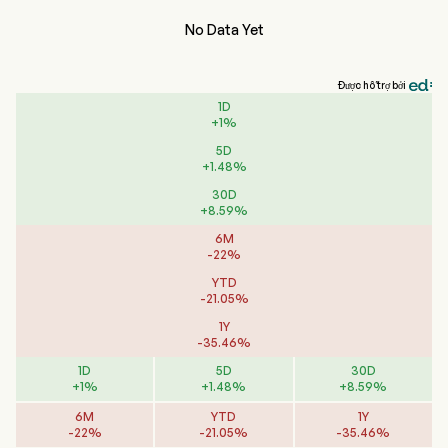
No Data Yet
Được hỗ trợ bởi
1D
+
1
%
5D
+
1.48
%
30D
+
8.59
%
6M
-
22
%
YTD
-
21.05
%
1Y
-
35.46
%
1D
5D
30D
+
1
%
+
1.48
%
+
8.59
%
6M
YTD
1Y
-
22
%
-
21.05
%
-
35.46
%