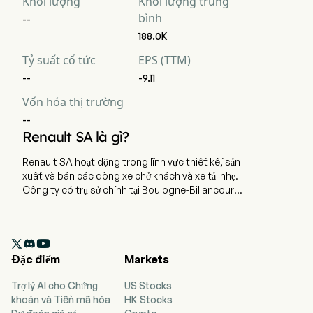
Khối lượng
Khối lượng trung
bình
--
188.0K
Tỷ suất cổ tức
EPS (TTM)
--
-9.11
Vốn hóa thị trường
--
Renault SA là gì?
Renault SA hoạt động trong lĩnh vực thiết kế, sản
xuất và bán các dòng xe chở khách và xe tải nhẹ.
Công ty có trụ sở chính tại Boulogne-Billancourt,
Ile-De-France và hiện đang sử dụng 98.636 nhân
viên làm việc toàn thời gian. Danh mục thương
hiệu của công ty bao gồm Renault, Dacia (cả hai

đều hoạt động trên toàn cầu), Alpine (hoạt động
Đặc điểm
Markets
tại châu Âu, Nhật Bản và Úc), Renault Samsung
Motors (chỉ hoạt động tại Hàn Quốc) và Lada (chỉ
Trợ lý AI cho Chứng
US Stocks
hoạt động tại Nga). Các hoạt động của tập đoàn
khoán và Tiền mã hóa
HK Stocks
được tổ chức thành ba loại hình kinh doanh chính: