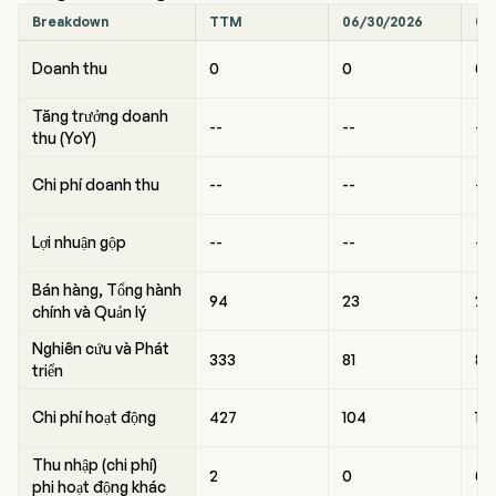
Breakdown
TTM
06/30/2026
03
Doanh thu
0
0
0
Tăng trưởng doanh
--
--
--
thu (YoY)
Chi phí doanh thu
--
--
--
Lợi nhuận gộp
--
--
--
Bán hàng, Tổng hành
94
23
24
chính và Quản lý
Nghiên cứu và Phát
333
81
84
triển
Chi phí hoạt động
427
104
10
Thu nhập (chi phí)
2
0
0
phi hoạt động khác