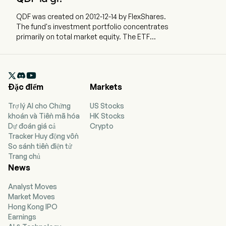
QDF was created on 2012-12-14 by FlexShares.
The fund's investment portfolio concentrates
primarily on total market equity. The ETF
currently has 2198.54m in AUM and 115 holdings.
QDF tracks an index of companies deemed to
have secure dividends that matches the beta of

the Northern Trust 1250 Index.
Đặc điểm
Markets
Trợ lý AI cho Chứng
US Stocks
khoán và Tiền mã hóa
HK Stocks
Dự đoán giá cả
Crypto
Tracker Huy động vốn
So sánh tiền điện tử
Trang chủ
News
Analyst Moves
Market Moves
Hong Kong IPO
Earnings