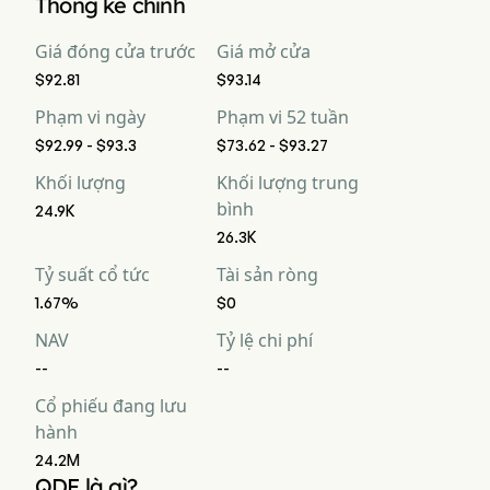
Thống kê chính
Giá đóng cửa trước
Giá mở cửa
$92.81
$93.14
Phạm vi ngày
Phạm vi 52 tuần
$92.99 - $93.3
$73.62 - $93.27
Khối lượng
Khối lượng trung
bình
24.9K
26.3K
Tỷ suất cổ tức
Tài sản ròng
1.67%
$0
NAV
Tỷ lệ chi phí
--
--
Cổ phiếu đang lưu
hành
24.2M
QDF là gì?