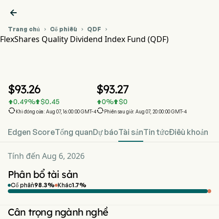

Trang chủ
Cổ phiếu
QDF



FlexShares Quality Dividend Index Fund (QDF)
Biểu đồ giá cổ phiếu QDF
QDF
FlexShares Quality Dividend Index Fund
$
93.26
$
93.27
0.49
%
$
0.45
0
%
$
0






Khi đóng cửa: Aug 07, 16:00:00 GMT-4
Phiên sau giờ: Aug 07, 20:00:00 GMT-4
Edgen Score
Tổng quan
Dự báo
Tài sản
Tin tức
Điều khoản
Tính đến Aug 6, 2026
Phân bổ tài sản
Cổ phần
98.3
%
Khác
1.7
%
Cân trọng ngành nghề