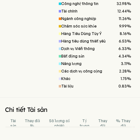
Công nghệ thông tin
32.98
%
Tài chính
12.44
%
Ngành công nghiệp
11.26
%
Chăm sóc sức khỏe
9.99
%
Hàng Tiêu Dùng Tùy Ý
8.16
%
Hàng tiêu dùng thiết yếu
6.53
%
Dịch vụ Viễn thông
6.33
%
Bất động sản
4.34
%
Năng lượng
3.11
%
Các dịch vụ công cộng
2.28
%
Khác
1.75
%
Tài liệu
0.83
%
Chi tiết Tài sản
Tài
Thay đổi
Số lượng cổ
Tỷ
Thay
% Thay
sản
%
phiếu
trọng
đổi
đổi