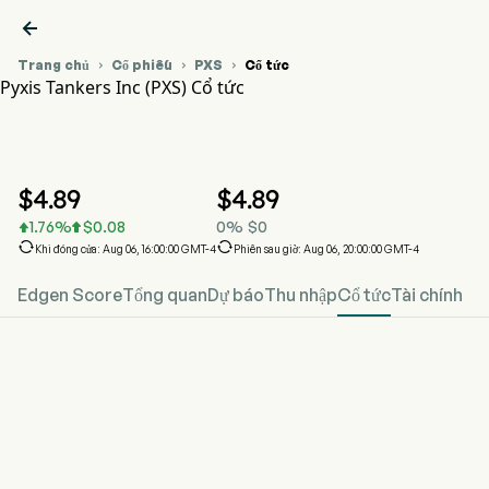

Trang chủ
Cổ phiếu
PXS
Cổ tức



Pyxis Tankers Inc (PXS) Cổ tức
Biểu đồ giá cổ phiếu PXS
PXS Cổ tức
Pyxis Tankers Inc
$
4.89
$
4.89
1.76
%
$
0.08
0
%
$
0




Khi đóng cửa: Aug 06, 16:00:00 GMT-4
Phiên sau giờ: Aug 06, 20:00:00 GMT-4
Edgen Score
Tổng quan
Dự báo
Thu nhập
Cổ tức
Tài chính