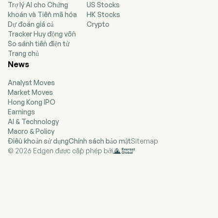
Trợ lý AI cho Chứng
US Stocks
Theta với sức chở khoảng 51.795 dwt, Pyxis
khoán và Tiền mã hóa
HK Stocks
Karteria với sức chở khoảng 46.652 dwt, và Pyxis
Dự đoán giá cả
Crypto
Lamda với sức chở khoảng 50.296 dwt. Đội tàu
Tracker Huy động vốn
của công ty có khả năng vận chuyển các sản phẩm
So sánh tiền điện tử
dầu mỏ tinh chế như naphta, xăng, nhiên liệu máy
Trang chủ
bay, dầu hỏa, dầu diesel và dầu nhiên liệu, cũng
News
như các mặt hàng chất lỏng rời khác như dầu thực
vật và hóa chất hữu cơ.
Analyst Moves
Market Moves
Hong Kong IPO
Earnings
AI & Technology
Macro & Policy
Điều khoản sử dụng
Chính sách bảo mật
Sitemap
© 2026 Edgen được cấp phép bởi