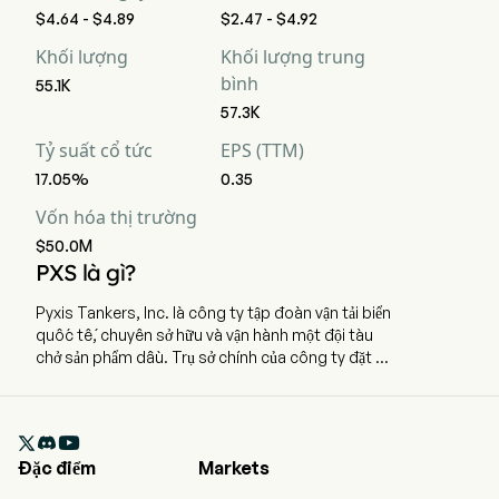
$4.64 - $4.89
$2.47 - $4.92
Khối lượng
Khối lượng trung
bình
55.1K
57.3K
Tỷ suất cổ tức
EPS (TTM)
17.05%
0.35
Vốn hóa thị trường
$50.0M
PXS là gì?
Pyxis Tankers, Inc. là công ty tập đoàn vận tải biển
quốc tế, chuyên sở hữu và vận hành một đội tàu
chở sản phẩm dầu. Trụ sở chính của công ty đặt tại
Athina, Attiki. Công ty đã niêm yết trên sàn
chứng khoán vào ngày 28 tháng 10 năm 2015.
Công ty hoạt động trong lĩnh vực tàu chở sản

phẩm dầu với trọng tâm là các tàu chở sản phẩm
Đặc điểm
Markets
dầu cỡ trung bình (MR2). Công ty sở hữu đội tàu
gồm ba tàu chở sản phẩm dầu vỏ kép: Pyxis