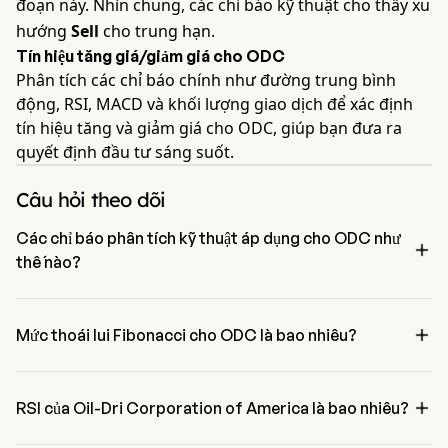
đoạn này. Nhìn chung, các chỉ báo kỹ thuật cho thấy xu
hướng
Sell
cho trung hạn.
Tín hiệu tăng giá/giảm giá cho ODC
Phân tích các chỉ báo chính như đường trung bình
động, RSI, MACD và khối lượng giao dịch để xác định
tín hiệu tăng và giảm giá cho ODC, giúp bạn đưa ra
quyết định đầu tư sáng suốt.
Câu hỏi theo dõi
Các chỉ báo phân tích kỹ thuật áp dụng cho ODC như

thế nào?
Theo phân tích kỹ thuật, Oil-Dri Corporation of America có tín hiệu 
tổng hợp là Sell. Oil-Dri Corporation of America có 1 tín hiệu mua, 2 

tín hiệu trung tính và 4 tín hiệu bán.
Mức thoái lui Fibonacci cho ODC là bao nhiêu?
Mức thoái lui Fibonacci của Oil-Dri Corporation of America là trên 
mức 0%。

RSI của Oil-Dri Corporation of America là bao nhiêu?
RSI hiện tại của Oil-Dri Corporation of America là 40.28, cho thấy 