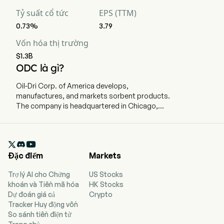
Tỷ suất cổ tức
EPS (TTM)
0.73%
3.79
Vốn hóa thị trường
$1.3B
ODC là gì?
Oil-Dri Corp. of America develops,
manufactures, and markets sorbent products.
The company is headquartered in Chicago,
Illinois and currently employs 928 full-time
employees. Its segments include Retail and
Wholesale Products Group, and Business to

Business Products Group. The Retail and
Đặc điểm
Markets
Wholesale Products Group segment's
customers include mass merchandisers, the
Trợ lý AI cho Chứng
US Stocks
farm and fleet channel, drugstore chains, pet
khoán và Tiền mã hóa
HK Stocks
specialty retail outlets, dollar stores, marketers
Dự đoán giá cả
Crypto
of consumer products, and others. The
Tracker Huy động vốn
Business to Business Products Group
So sánh tiền điện tử
segment's customers include processors and