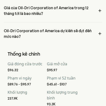
một điều kiện trung lập
Giá của Oil-Dri Corporation of America trong 12

tháng tới là bao nhiêu?
Giá của Oil-Dri Corporation of America ODC trong 12 tháng tới được 
ước tính ở mức $0.
Oil-Dri Corporation of America dự kiến sẽ đạt đến

mức nào?
Theo các nhà phân tích phố Wall, Oil-Dri Corporation of America dự 
kiến sẽ đạt đến mức cao $0.
Thống kê chính
Giá đóng cửa trước
Giá mở cửa
$96.32
$95.97
Phạm vi ngày
Phạm vi 52 tuần
$89.76 - $95.97
$45.61 - $107
Khối lượng
Khối lượng trung
bình
237.9K
93.3K