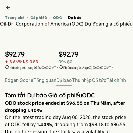

Trang chủ
Cổ phiếu
ODC
Dự báo



Oil-Dri Corporation of America (ODC) Dự đoán giá cổ phiếu
Biểu đồ giá cổ phiếu ODC
ODC Dự đoán giá cổ phiếu
Oil-Dri Corporation of America
$
92.79
$
92.79
-3.66
%
$
-3.53
0
%
$
0




Khi đóng cửa: Aug 07, 16:00:00 GMT-4
Phiên sau giờ: Aug 07, 20:00:00 GMT-4
Edgen Score
Tổng quan
Dự báo
Thu nhập
Cổ tức
Tài chính
Tóm tắt Dự báo Giá cổ phiếuODC
ODC
stock price ended at
$96.55
on
Thứ Năm
, after
dropping
1.40%
On the latest trading day
Aug 06, 2026
, the stock price
of
ODC
fell by
, dropping from $
99.18
to $
96.55
.
1.40%
During the session, the stock saw a volatility of