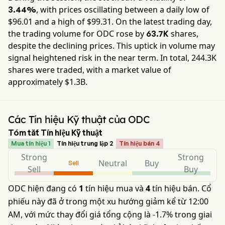
, with prices oscillating between a daily low of
3.44%
$
96.01
and a high of $
99.31
. On the latest trading day,
the trading volume for
ODC
rose by
shares,
63.7K
despite the declining prices. This uptick in volume may
signal heightened risk in the near term. In total,
244.3K
shares were traded, with a market value of
approximately
$1.3B
.
Các Tín hiệu Kỹ thuật của ODC
Tóm tắt Tín hiệu Kỹ thuật
Mua tín hiệu 1
Tín hiệu trung lập 2
Tín hiệu bán 4
Strong
Strong
Neutral
Buy
Sell
Sell
Buy
ODC hiện đang có
1
tín hiệu mua và
4
tín hiệu bán. Cổ
phiếu này đã ở trong một xu hướng giảm kể từ 12:00
AM, với mức thay đổi giá tổng cộng là -1.7% trong giai