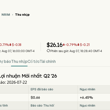
NRIM
Thu nhập


đồ giá cổ phiếu NRIM
 Thu nhập
im BanCorp Inc
$
26.16
0.71
%
$
-0.18
-0.79
%
$
-0.21




a: Aug 07, 16:00:00 GMT-4
Phiên sau giờ: Aug 07, 18:28:40 GMT-4
Dự báo
Thu nhập
Cổ tức
Tài chính
ợi nhuận Mới nhất: Q2 '26
áo: 2026-07-22
EPS đã báo cáo
Ngạc nhiên
$0.66
+6.45%
c tính
Báo cáo Thu hồi
Ngạc nhiên