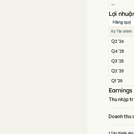
--
Lợi nhuận
Hàng quý
Kỳ Tài chính
Q2 '26
Q4 '25
Q3 '25
Q2 '25
Q1 '25
Earnings
Thu nhập tr
Thu nhập trê
phá kỳ vọng 
Doanh thu 
Doanh thu củ
Ước tính do