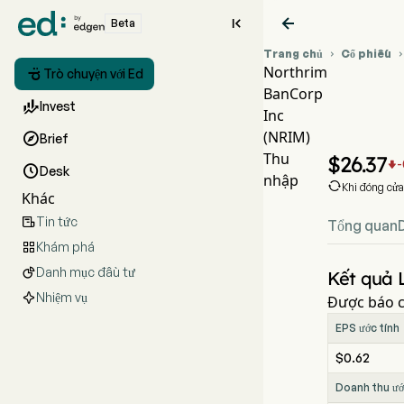


Beta
Trang chủ
Cổ phiếu

Northrim

Trò chuyện với Ed
BanCorp
Biểu 

Invest
Inc
NRIM
(NRIM)

Brief
Northr
Thu
$
26.37
-


Desk
nhập

Khi đóng cử
Khác
Tin tức

Tổng quan
Khám phá

Danh mục đầu tư

Kết quả L
Nhiệm vụ
Được báo c
EPS ước tính
$0.62
Doanh thu ướ