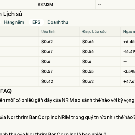
$37.13M
--
 Lịch sử
Hàng năm
EPS
Doanh thu
Ước tính
Được báo cáo
Ngạc n
$0.62
$0.66
+6.4
$0.67
$0.56
-16.4
$0.6
$0.6
--
$0.57
$0.55
-3.5
$0.42
$0.62
+47.
 FAQ
ên mỗi cổ phiếu gần đây của NRIM so sánh thế nào với kỳ vọng
n mỗi cổ phiếu gần đây nhất của Northrim BanCorp Inc là $0.66, đập 
$0.62.
của Northrim BanCorp Inc NRIM trong quý trước như thế nào
a Northrim BanCorp Inc trong quý trước là $0.66
anh thu của Northrim BanCorp Inc là bao nhiêu?