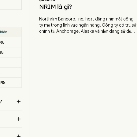
NRIM là gì?
Northrim Bancorp, Inc. hoạt động như một công
ty mẹ trong lĩnh vực ngân hàng. Công ty có trụ sở
chính tại Anchorage, Alaska và hiện đang sử dụng
hiên
Kết quả
503 nhân viên toàn thời gian. Công ty chủ yếu
5%
BEAT
cung cấp các dịch vụ ngân hàng doanh nghiệp và
cá nhân thông qua ngân hàng con trực thuộc,
1%
MISSED
Northrim Bank (Ngân hàng). Các mảng hoạt động
của công ty bao gồm Ngân hàng cộng đồng,
--
Cho vay thế chấp nhà ở và Tài chính chuyên biệt.
%
MISSED
Mảng Ngân hàng cộng đồng tập trung chính vào
việc cung cấp các sản phẩm cho vay và tiền gửi
61%
BEAT
cho khách hàng doanh nghiệp và cá nhân tại các
khu vực thị trường chính của công ty. Mảng Cho
vay thế chấp nhà ở tập trung chính vào việc cấp

?
vốn và bán các khoản vay thế chấp cho các bất
động sản nhà ở từ một đến bốn gia đình, dịch vụ
quản lý khoản vay thế chấp cho một phần các

?
khoản vay đã bán, và đầu tư vào một số khoản vay
thế chấp nhà ở từ một đến bốn gia đình. Mảng Tài

chính chuyên biệt tập trung chính vào hoạt động