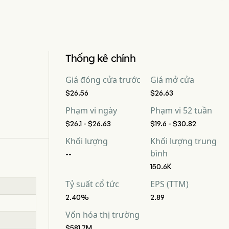
Thống kê chính
Giá đóng cửa trước
Giá mở cửa
$26.56
$26.63
Phạm vi ngày
Phạm vi 52 tuần
$26.1 - $26.63
$19.6 - $30.82
Khối lượng
Khối lượng trung
bình
--
150.6K
Tỷ suất cổ tức
EPS (TTM)
2.40%
2.89
Vốn hóa thị trường
$581.7M