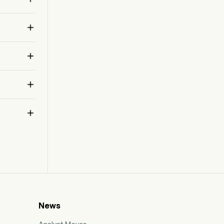
bảo lãnh tài chính (factoring), cho vay dựa trên tài
sản thế chấp và cung cấp các giải pháp vốn lưu

động thay thế cho các doanh nghiệp vừa và nhỏ,
bao gồm Sallyport Commercial Finance, LLC
a 
(SCF) và Northrim Funding Services.
y.



News