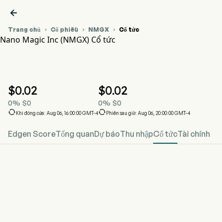

Trang chủ
Cổ phiếu
NMGX
Cổ tức



Nano Magic Inc (NMGX) Cổ tức
Biểu đồ giá cổ phiếu NMGX
NMGX Cổ tức
Nano Magic Inc
$
0.02
$
0.02
0
%
$
0
0
%
$
0


Khi đóng cửa: Aug 06, 16:00:00 GMT-4
Phiên sau giờ: Aug 06, 20:00:00 GMT-4
Edgen Score
Tổng quan
Dự báo
Thu nhập
Cổ tức
Tài chính