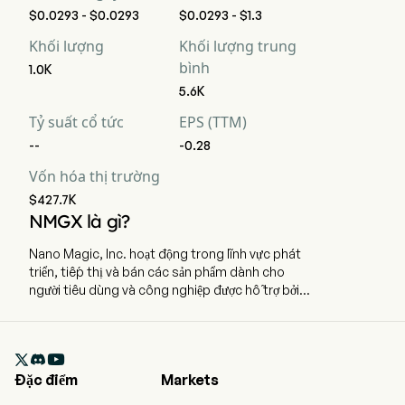
$0.0293 - $0.0293
$0.0293 - $1.3
Khối lượng
Khối lượng trung
bình
1.0K
5.6K
Tỷ suất cổ tức
EPS (TTM)
--
-0.28
Vốn hóa thị trường
$427.7K
NMGX là gì?
Nano Magic, Inc. hoạt động trong lĩnh vực phát
triển, tiếp thị và bán các sản phẩm dành cho
người tiêu dùng và công nghiệp được hỗ trợ bởi
công nghệ nano. Công ty có trụ sở chính tại
Miami, Florida và hiện có 13 nhân viên làm việc
toàn thời gian. Các sản phẩm tiêu dùng bao gồm

các chất làm sạch và lớp phủ cho ống kính và màn
Đặc điểm
Markets
hình, dung dịch chống mờ sương, các loại chất
tẩy rửa và lớp phủ bảo vệ cho gia đình và ô tô được