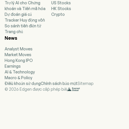
Trợ lý AI cho Chứng
US Stocks
bán trực tiếp cho người tiêu dùng cũng như tại
khoán và Tiền mã hóa
HK Stocks
các cửa hàng bán lẻ lớn. Công ty cũng bán các
Dự đoán giá cả
Crypto
sản phẩm làm sạch và lớp phủ mang nhãn hiệu
Tracker Huy động vốn
công ty và nhãn hiệu riêng cho các kênh quang
So sánh tiền điện tử
học, an toàn và công nghiệp. Công ty sở hữu
Trang chủ
nhiều nền tảng công nghệ sản phẩm nhằm giải
News
quyết các vấn đề thường gặp trên bề mặt như việc
dễ dàng làm sạch, ngăn chặn tình trạng mờ
Analyst Moves
sương, ngăn cản sự tích tụ của bụi bẩn, cải thiện
Market Moves
khả năng chống trầy xước và mài mòn cũng như
Hong Kong IPO
bảo vệ bề mặt. Các sản phẩm xử lý bề mặt của
Earnings
công ty bao gồm các công thức dạng lỏng và
AI & Technology
khăn lau được đóng gói để bán lẻ cho người tiêu
Macro & Policy
dùng nhằm làm sạch và bảo vệ các bề mặt trong
Điều khoản sử dụng
Chính sách bảo mật
Sitemap
suốt, các công thức dạng lỏng và khăn lau chống
© 2026 Edgen được cấp phép bởi
mờ sương, cùng các lớp phủ chống trầy và chống
bám bẩn.