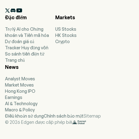
shares of Marvell Technology, Inc. (TICKER:

MRVL).
Đặc điểm
Markets
Trợ lý AI cho Chứng
US Stocks
khoán và Tiền mã hóa
HK Stocks
Dự đoán giá cả
Crypto
Tracker Huy động vốn
So sánh tiền điện tử
Trang chủ
News
Analyst Moves
Market Moves
Hong Kong IPO
Earnings
AI & Technology
Macro & Policy
Điều khoản sử dụng
Chính sách bảo mật
Sitemap
© 2026 Edgen được cấp phép bởi