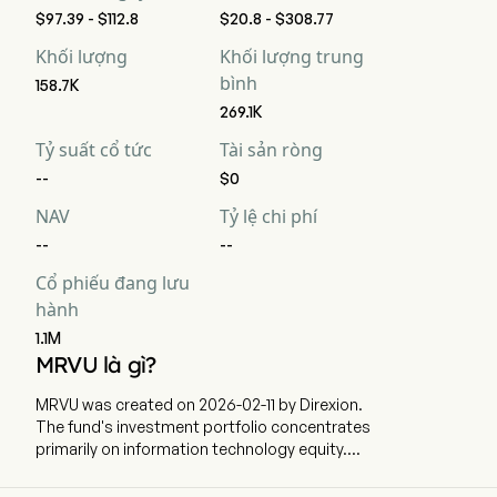
$97.39 - $112.8
$20.8 - $308.77
Khối lượng
Khối lượng trung
bình
158.7K
269.1K
Tỷ suất cổ tức
Tài sản ròng
--
$0
NAV
Tỷ lệ chi phí
--
--
Cổ phiếu đang lưu
hành
1.1M
MRVU là gì?
MRVU was created on 2026-02-11 by Direxion.
The fund's investment portfolio concentrates
primarily on information technology equity.
MRVU provides 2x leveraged exposure, less fees
and expenses, to the daily price movement for