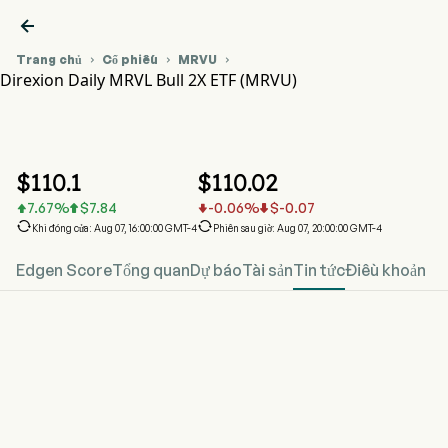

Trang chủ
Cổ phiếu
MRVU



Direxion Daily MRVL Bull 2X ETF (MRVU)
Biểu đồ giá cổ phiếu MRVU
MRVU
Direxion Daily MRVL Bull 2X ETF
$
110.1
$
110.02
7.67
%
$
7.84
-0.06
%
$
-0.07






Khi đóng cửa: Aug 07, 16:00:00 GMT-4
Phiên sau giờ: Aug 07, 20:00:00 GMT-4
Edgen Score
Tổng quan
Dự báo
Tài sản
Tin tức
Điều khoản