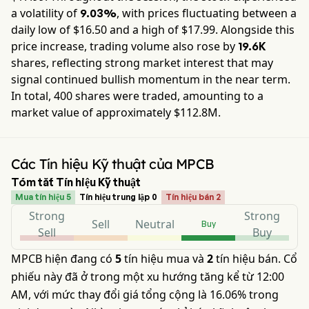
a volatility of
, with prices fluctuating between a
9.03%
daily low of $
16.50
and a high of $
17.99
. Alongside this
price increase, trading volume also rose by
19.6K
shares, reflecting strong market interest that may
signal continued bullish momentum in the near term.
In total,
400
shares were traded, amounting to a
market value of approximately
$112.8M
.
Các Tín hiệu Kỹ thuật của MPCB
Tóm tắt Tín hiệu Kỹ thuật
Mua tín hiệu 5
Tín hiệu trung lập 0
Tín hiệu bán 2
Strong
Strong
Sell
Neutral
Buy
Sell
Buy
MPCB hiện đang có
5
tín hiệu mua và
2
tín hiệu bán. Cổ
phiếu này đã ở trong một xu hướng tăng kể từ 12:00
AM, với mức thay đổi giá tổng cộng là 16.06% trong