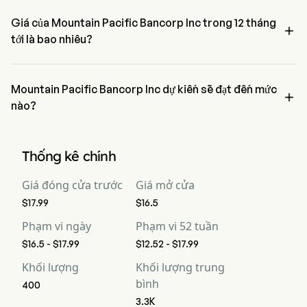
một điều kiện quá mua vào
Giá của Mountain Pacific Bancorp Inc trong 12 tháng

tới là bao nhiêu?
Giá của Mountain Pacific Bancorp Inc MPCB trong 12 tháng tới 
được ước tính ở mức $0.
Mountain Pacific Bancorp Inc dự kiến sẽ đạt đến mức

nào?
Theo các nhà phân tích phố Wall, Mountain Pacific Bancorp Inc dự 
kiến sẽ đạt đến mức cao $0.
Thống kê chính
Giá đóng cửa trước
Giá mở cửa
$17.99
$16.5
Phạm vi ngày
Phạm vi 52 tuần
$16.5 - $17.99
$12.52 - $17.99
Khối lượng
Khối lượng trung
bình
400
3.3K