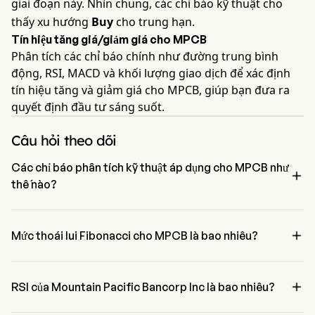
giai đoạn này. Nhìn chung, các chỉ báo kỹ thuật cho
thấy xu hướng
Buy
cho trung hạn.
Tín hiệu tăng giá/giảm giá cho MPCB
Phân tích các chỉ báo chính như đường trung bình
động, RSI, MACD và khối lượng giao dịch để xác định
tín hiệu tăng và giảm giá cho MPCB, giúp bạn đưa ra
quyết định đầu tư sáng suốt.
Câu hỏi theo dõi
Các chỉ báo phân tích kỹ thuật áp dụng cho MPCB như

thế nào?
Theo phân tích kỹ thuật, Mountain Pacific Bancorp Inc có tín hiệu 
tổng hợp là Buy. Mountain Pacific Bancorp Inc có 5 tín hiệu mua, 0 

tín hiệu trung tính và 2 tín hiệu bán.
Mức thoái lui Fibonacci cho MPCB là bao nhiêu?
Mức thoái lui Fibonacci của Mountain Pacific Bancorp Inc là trên 
mức 0%。

RSI của Mountain Pacific Bancorp Inc là bao nhiêu?
RSI hiện tại của Mountain Pacific Bancorp Inc là 91.30, cho thấy 