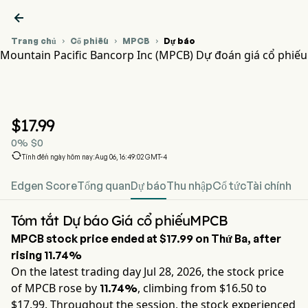

Trang chủ
Cổ phiếu
MPCB
Dự báo



Mountain Pacific Bancorp Inc (MPCB) Dự đoán giá cổ phiếu
Biểu đồ giá cổ phiếu MPCB
MPCB Dự đoán giá cổ phiếu
Mountain Pacific Bancorp Inc
$
17.99
0
%
$
0

Tính đến ngày hôm nay:Aug 06, 16:49:02 GMT-4
Edgen Score
Tổng quan
Dự báo
Thu nhập
Cổ tức
Tài chính
Tóm tắt Dự báo Giá cổ phiếuMPCB
MPCB
stock price ended at
$17.99
on
Thứ Ba
, after
rising
11.74%
On the latest trading day
Jul 28, 2026
, the stock price
of
MPCB
rose by
, climbing from $
16.50
to
11.74%
$
17.99
. Throughout the session, the stock experienced