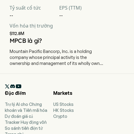
Tỷ suất cổ tức
EPS (TTM)
--
--
Vốn hóa thị trường
$112.8M
MPCB là gì?
Mountain Pacific Bancorp, Inc. is a holding
company whose principal activity is the
ownership and management of its wholly owned
subsidiary, Mountain Pacific Bank. The
Company’s principal activities are the ownership
and management of its wholly owned

subsidiaries, Mountain Pacific Bank (the Bank)
Đặc điểm
Markets
and Mountain Pacific Insurance Services, Inc
(MPIS). The Bank provides a full range of banking
Trợ lý AI cho Chứng
US Stocks
services to individual and corporate customers
khoán và Tiền mã hóa
HK Stocks
through its headquarters in Everett, and full-
Dự đoán giá cả
Crypto
service branches in Lynnwood, the Ballard
Tracker Huy động vốn
neighborhood of Seattle, Burlington, and
So sánh tiền điện tử
Bellingham. Its MPIS is a specialty surplus lines