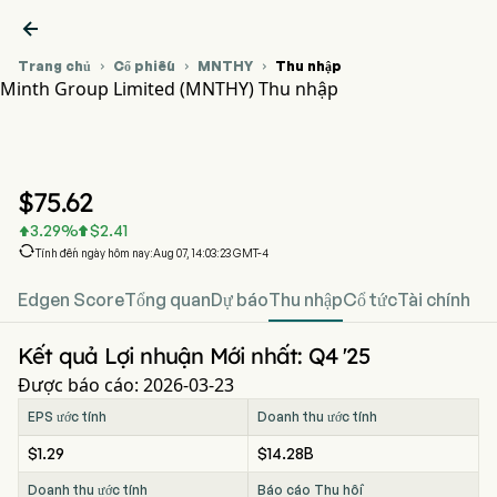

Trang chủ
Cổ phiếu
MNTHY
Thu nhập



Minth Group Limited (MNTHY) Thu nhập
Biểu đồ giá cổ phiếu MNTHY
MNTHY Thu nhập
Minth Group Limited
$
75.62
3.29
%
$
2.41



Tính đến ngày hôm nay:Aug 07, 14:03:23 GMT-4
Edgen Score
Tổng quan
Dự báo
Thu nhập
Cổ tức
Tài chính
Kết quả Lợi nhuận Mới nhất: Q4 '25
Được báo cáo: 2026-03-23
EPS ước tính
Doanh thu ước tính
$1.29
$14.28B
Doanh thu ước tính
Báo cáo Thu hồi