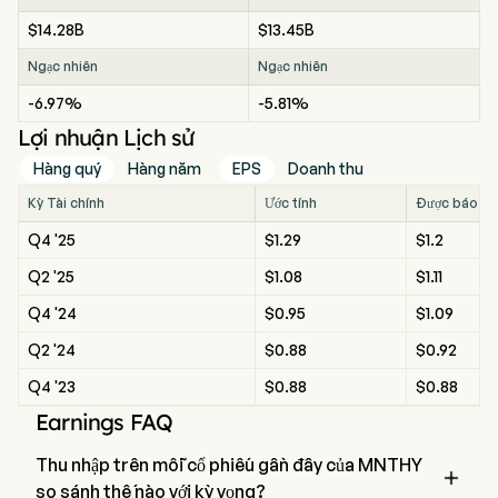
$14.28B
$13.45B
Ngạc nhiên
Ngạc nhiên
-6.97%
-5.81%
Lợi nhuận Lịch sử
Hàng quý
Hàng năm
EPS
Doanh thu
Kỳ Tài chính
Ước tính
Được báo c
Q4 '25
$1.29
$1.2
Q2 '25
$1.08
$1.11
Q4 '24
$0.95
$1.09
Q2 '24
$0.88
$0.92
Q4 '23
$0.88
$0.88
Earnings FAQ
Thu nhập trên mỗi cổ phiếu gần đây của MNTHY

so sánh thế nào với kỳ vọng?