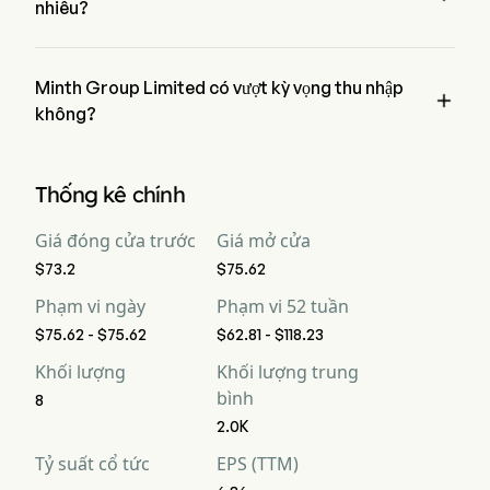
nhiêu?
Theo các nhà phân tích Phố Wall, thu nhập dự kiến của Minth 
Group Limited là $14.28B
Minth Group Limited có vượt kỳ vọng thu nhập

không?
Thu nhập gần đây của Minth Group Limited là $13.45B, 
không đánh bại kỳ vọng.
Thống kê chính
Giá đóng cửa trước
Giá mở cửa
$73.2
$75.62
Phạm vi ngày
Phạm vi 52 tuần
$75.62 - $75.62
$62.81 - $118.23
Khối lượng
Khối lượng trung
bình
8
2.0K
Tỷ suất cổ tức
EPS (TTM)