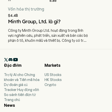
--
6.86
Vốn hóa thị trường
$4.4B
Minth Group, Ltd. là gì?
Công ty Minth Group Ltd. hoạt động trong lĩnh
vực nghiên cứu, phát triển, sản xuất và bán các bộ
phận ô tô, khuôn mẫu và thiết bị. Công ty có trụ
sở chính tại Đài Bắc, Đài Loan và hiện đang sử
dụng 25.663 nhân viên làm việc toàn thời gian.
Công ty đã niêm yết trên sàn chứng khoán vào

ngày 1 tháng 12 năm 2005. Các sản phẩm chính
Đặc điểm
Markets
của tập đoàn bao gồm sản phẩm kim loại và trang
trí nội thất, sản phẩm nhựa, sản phẩm nhôm, vỏ
Trợ lý AI cho Chứng
US Stocks
pin, cũng như nhiều loại khuôn mẫu, thiết bị đo
khoán và Tiền mã hóa
HK Stocks
lường và đồ gá. Tập đoàn cũng tham gia nghiên
Dự đoán giá cả
Crypto
cứu phát triển, sản xuất và bán các bộ phận khung
Tracker Huy động vốn
gầm và thân xe thông minh. Tập đoàn hoạt động
So sánh tiền điện tử
kinh doanh toàn cầu tại các khu vực châu Á - Thái
Trang chủ
Bình Dương, Bắc Mỹ, châu Âu và các khu vực
News
khác.