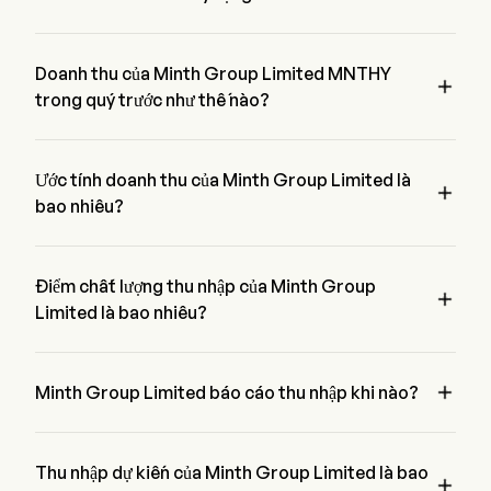
Thu nhập trên mỗi cổ phiếu gần đây nhất của Minth Group 
Limited là $1.2, không đánh kỳ vọng $1.29.
Doanh thu của Minth Group Limited MNTHY

trong quý trước như thế nào?
Doanh thu của Minth Group Limited trong quý trước là $1.2
Ước tính doanh thu của Minth Group Limited là

bao nhiêu?
Theo 2 nhà phân tích Phố Wall, ước tính doanh thu của Minth 
Group Limited dao động từ $16.71B đến $15.6B
Điểm chất lượng thu nhập của Minth Group

Limited là bao nhiêu?
Minth Group Limited có điểm chất lượng thu nhập là /. Điểm 
số này dựa trên bốn khía cạnh: lợi nhuận, tăng trưởng, tạo ra 

tiền mặt và phân bổ vốn, và đòn bẩy.
Minth Group Limited báo cáo thu nhập khi nào?
Báo cáo thu nhập tiếp theo của Minth Group Limited dự kiến 
vào 2026-06-21
Thu nhập dự kiến của Minth Group Limited là bao
