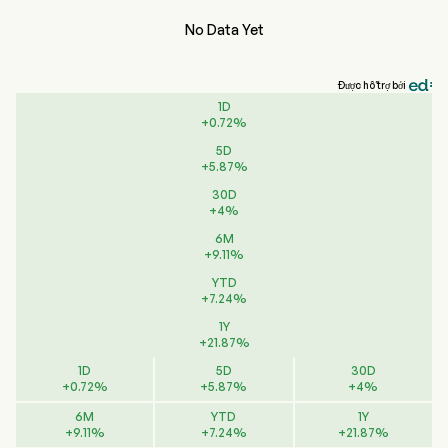
No Data Yet
Được hỗ trợ bởi
1D
+
0.72
%
5D
+
5.87
%
30D
+
4
%
6M
+
9.11
%
YTD
+
7.24
%
1Y
+
21.87
%
1D
5D
30D
+
0.72
%
+
5.87
%
+
4
%
6M
YTD
1Y
+
9.11
%
+
7.24
%
+
21.87
%