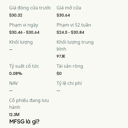
Giá đóng cửa trước
Giá mở cửa
$30.32
$30.64
Phạm vi ngày
Phạm vi 52 tuần
$30.46 - $30.64
$24.5 - $30.84
Khối lượng
Khối lượng trung
bình
--
97.1K
Tỷ suất cổ tức
Tài sản ròng
0.08%
$0
NAV
Tỷ lệ chi phí
--
--
Cổ phiếu đang lưu
hành
12.3M
MFSG là gì?