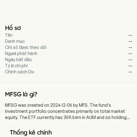
Hồ sơ
Tên
--
Danh mục
--
Chỉ số được theo dõi
--
Người phát hành
--
Ngày bắt đầu
--
Tỷ lệ chi phí
--
Chính sách Div
--
MFSG là gì?
MFSG was created on 2024-12-05 by MFS. The fund's
investment portfolio concentrates primarily on total market
equity. The ETF currently has 359.54m in AUM and 66 holdings.
MFSG is an actively managed portfolio of US and non-US
growth stocks of any market capitalization. The fund utilizes a
Thống kê chính
bottom-up fundamental approach to select investments.