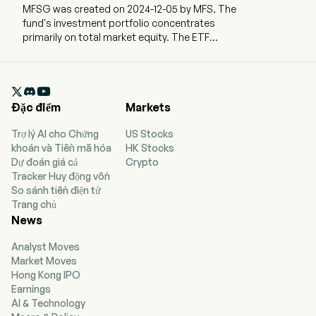
MFSG was created on 2024-12-05 by MFS. The
fund's investment portfolio concentrates
primarily on total market equity. The ETF
currently has 359.54m in AUM and 66 holdings.
MFSG is an actively managed portfolio of US and
non-US growth stocks of any market

capitalization. The fund utilizes a bottom-up
Đặc điểm
Markets
fundamental approach to select investments.
Trợ lý AI cho Chứng
US Stocks
khoán và Tiền mã hóa
HK Stocks
Dự đoán giá cả
Crypto
Tracker Huy động vốn
So sánh tiền điện tử
Trang chủ
News
Analyst Moves
Market Moves
Hong Kong IPO
Earnings
AI & Technology