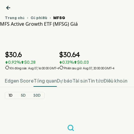

Trang chủ
Cổ phiếu
MFSG


MFS Active Growth ETF (MFSG) Giá
Biểu đồ giá cổ phiếu MFSG
MFSG Giá
MFS Active Growth ETF
$
30.6
$
30.64
0.92
%
$
0.28
0.13
%
$
0.03






Khi đóng cửa: Aug 07, 16:00:00 GMT-4
Phiên sau giờ: Aug 07, 20:00:00 GMT-4
Edgen Score
Tổng quan
Dự báo
Tài sản
Tin tức
Điều khoản
1D
5D
30D