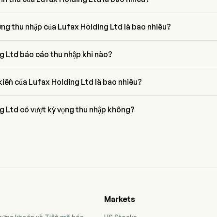
 tích Phố Wall, ước tính doanh thu của Lufax Holding Ltd dao động từ 
ợng thu nhập của Lufax Holding Ltd là bao nhiêu?
Ltd có điểm chất lượng thu nhập là A-/60.545334. Điểm số này dựa trên
lợi nhuận, tăng trưởng, tạo ra tiền mặt và phân bổ vốn, và đòn bẩy.
g Ltd báo cáo thu nhập khi nào?
ập tiếp theo của Lufax Holding Ltd dự kiến vào 2026-07-29
kiến của Lufax Holding Ltd là bao nhiêu?
hân tích Phố Wall, thu nhập dự kiến của Lufax Holding Ltd là $2.91B
g Ltd có vượt kỳ vọng thu nhập không?
ây của Lufax Holding Ltd là $,  kỳ vọng.
Markets