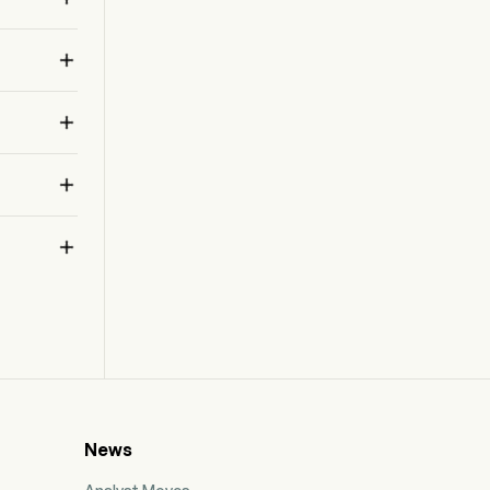
$ 

 



News