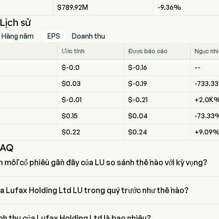
$789.92M
-9.36%
Lịch sử
Hàng năm
EPS
Doanh thu
Ước tính
Được báo cáo
Ngạc nh
$-0.0
$-0.16
--
$0.03
$-0.19
-733.3
$-0.01
$-0.21
+2.0K
$0.15
$0.04
-73.33
$0.22
$0.24
+9.09
FAQ
n mỗi cổ phiếu gần đây của LU so sánh thế nào với kỳ vọng?
mỗi cổ phiếu gần đây nhất của Lufax Holding Ltd là $,  kỳ vọng $0.34.
a Lufax Holding Ltd LU trong quý trước như thế nào?
Lufax Holding Ltd trong quý trước là $
nh thu của Lufax Holding Ltd là bao nhiêu?