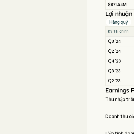
$871.54M
Lợi nhuận 
Hàng quý
Kỳ Tài chính
Q3 '24
Q2 '24
Q4 '23
Q3 '23
Q2 '23
Earnings 
Thu nhập trê
Thu nhập trên 
Doanh thu củ
Doanh thu của 
Ước tính doa