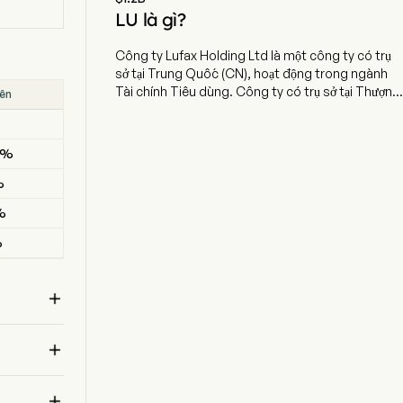
LU là gì?
Công ty Lufax Holding Ltd là một công ty có trụ
sở tại Trung Quốc (CN), hoạt động trong ngành
Tài chính Tiêu dùng. Công ty có trụ sở tại Thượng
iên
Kết quả
Hải, Thượng Hải và hiện đang sử dụng 36.215 nhân
--
viên toàn thời gian. Công ty đã niêm yết cổ phiếu
lần đầu (IPO) vào ngày 30 tháng 10 năm 2020.
3%
MISSED
LUFAX HOLDING LTD là một công ty mẹ chủ yếu
cung cấp dịch vụ tài chính cho các doanh nghiệp
%
BEAT
nhỏ và siêu nhỏ. Hoạt động cốt lõi về hỗ trợ tín
%
MISSED
dụng bán lẻ của công ty bao gồm các khoản vay
do ngân hàng tài trợ, các khoản vay do quỹ tín
%
BEAT
thác tài trợ và các khoản vay tài chính tiêu dùng.
Công ty cũng tham gia quản lý tài sản và cung
cấp quyền tiếp cận các sản phẩm và dịch vụ tài

chính. Công ty thực hiện hoạt động thông qua
các công ty con của mình.

