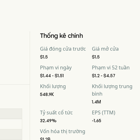
Thống kê chính
Giá đóng cửa trước
Giá mở cửa
$1.5
$1.5
Phạm vi ngày
Phạm vi 52 tuần
$1.44 - $1.51
$1.2 - $4.57
Khối lượng
Khối lượng trung
bình
548.9K
1.4M
Tỷ suất cổ tức
EPS (TTM)
32.49%
-1.65
Vốn hóa thị trường
$1.2B