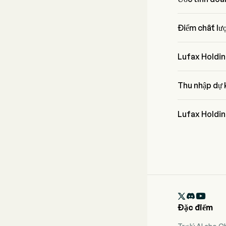
Theo  nhà phân
đến $
Điểm chất lư
Lufax Holding 
bốn khía cạnh: 
Lufax Holdin
Báo cáo thu nh
Thu nhập dự 
Theo các nhà p
Lufax Holdin
Thu nhập gần đ

Đặc điểm