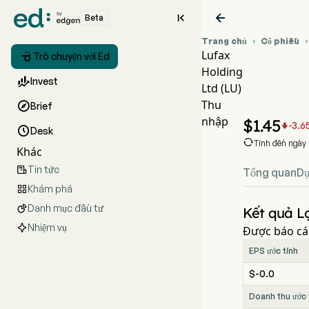


Beta
Trang chủ
Cổ phiếu

Lufax

Trò chuyện với Ed
Holding
Biểu đồ

Invest
Ltd (LU)
LU Thu
Thu

Brief
Lufax Ho
nhập
$
1.45
-3.6


Desk

Tính đến ngày
Khác
Tin tức

Tổng quan
Dự
Khám phá

Danh mục đầu tư

Kết quả Lợ
Nhiệm vụ
Được báo cá
EPS ước tính
$-0.0
Doanh thu ước 