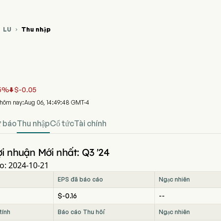
LU
Thu nhập


 giá cổ phiếu LU
 nhập
lding Ltd
5
%
$
-0.05

 hôm nay:Aug 06, 14:49:48 GMT-4
 báo
Thu nhập
Cổ tức
Tài chính
i nhuận Mới nhất: Q3 '24
o: 2024-10-21
EPS đã báo cáo
Ngạc nhiên
$-0.16
--
tính
Báo cáo Thu hồi
Ngạc nhiên