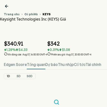

Trang chủ
Cổ phiếu
KEYS


Keysight Technologies Inc (KEYS) Giá
Biểu đồ giá cổ phiếu KEYS
KEYS Giá
Keysight Technologies Inc
$
340.91
$
342
1.28
%
$
4.33
0.31
%
$
1.08






Khi đóng cửa: Aug 07, 16:00:00 GMT-4
Phiên sau giờ: Aug 07, 20:00:00 GMT-4
Edgen Score
Tổng quan
Dự báo
Thu nhập
Cổ tức
Tài chính
1D
5D
30D