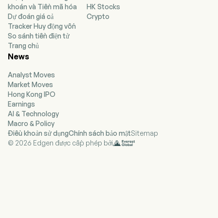
khoán và Tiền mã hóa
HK Stocks
IPO on 2014-10-20. Its portfolio of hardware,
Dự đoán giá cả
Crypto
software, and services enables its customers’
Tracker Huy động vốn
engineering workflows as they design,
So sánh tiền điện tử
manufacture, deploy, and optimize their
Trang chủ
products and solutions. Its segments include
News
Communications Solutions Group (CSG) and
Electronic Industrial Solutions Group (EISG).
Analyst Moves
CSG solutions consist of electronic design and
Market Moves
test software, instrumentation, systems, and
Hong Kong IPO
related services, serving customers across the
Earnings
global commercial communications and
AI & Technology
aerospace, defense, and government end
Macro & Policy
markets. EISG solutions consist of electronic
Điều khoản sử dụng
Chính sách bảo mật
Sitemap
design, test and simulation software, optical
© 2026 Edgen được cấp phép bởi
design and photonics simulation tools,
instrumentation, systems, and related services,
serving customers across a diverse set of end
markets focused on automotive and energy,
semiconductor solutions, and general
electronics. Its product categories include
oscilloscopes, and digital multimeters, among
others.