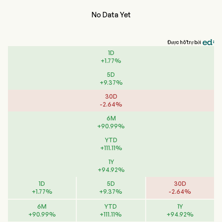
No Data Yet
Được hỗ trợ bởi
1D
+
1.77
%
5D
+
9.37
%
30D
-
2.64
%
6M
+
90.99
%
YTD
+
111.11
%
1Y
+
94.92
%
1D
5D
30D
+
1.77
%
+
9.37
%
-
2.64
%
6M
YTD
1Y
+
90.99
%
+
111.11
%
+
94.92
%