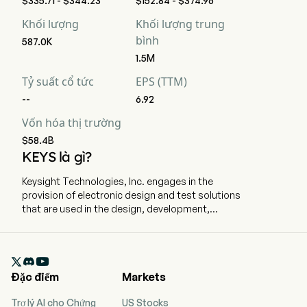
$335.71 - $344.23
$152.84 - $374.96
Khối lượng
Khối lượng trung
bình
587.0K
1.5M
Tỷ suất cổ tức
EPS (TTM)
--
6.92
Vốn hóa thị trường
$58.4B
KEYS là gì?
Keysight Technologies, Inc. engages in the
provision of electronic design and test solutions
that are used in the design, development,
manufacture, installation, deployment,
validation, optimization, and secure operation of
electronics systems to communications,

networking, and electronics industries. The
Đặc điểm
Markets
company is headquartered in Santa Rosa
California, California and currently employs
Trợ lý AI cho Chứng
US Stocks
16,600 full-time employees. The company went