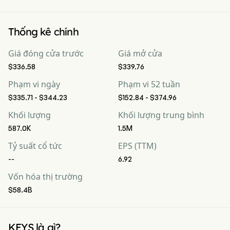
Thống kê chính
Giá đóng cửa trước
Giá mở cửa
$336.58
$339.76
Phạm vi ngày
Phạm vi 52 tuần
$335.71 - $344.23
$152.84 - $374.96
Khối lượng
Khối lượng trung bình
587.0K
1.5M
Tỷ suất cổ tức
EPS (TTM)
--
6.92
Vốn hóa thị trường
$58.4B
KEYS là gì?