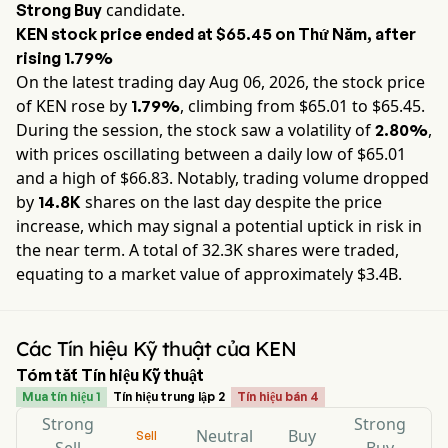
candidate.
Strong Buy
KEN
stock price ended at
$65.45
on
Thứ Năm
, after
rising
1.79%
On the latest trading day
Aug 06, 2026
, the stock price
of
KEN
rose by
, climbing from $
65.01
to $
65.45
.
1.79%
During the session, the stock saw a volatility of
,
2.80%
with prices oscillating between a daily low of $
65.01
and a high of $
66.83
. Notably, trading volume dropped
by
shares on the last day despite the price
14.8K
increase, which may signal a potential uptick in risk in
the near term. A total of
32.3K
shares were traded,
equating to a market value of approximately
$3.4B
.
Các Tín hiệu Kỹ thuật của KEN
Tóm tắt Tín hiệu Kỹ thuật
Mua tín hiệu 1
Tín hiệu trung lập 2
Tín hiệu bán 4
Strong
Strong
Neutral
Buy
Sell