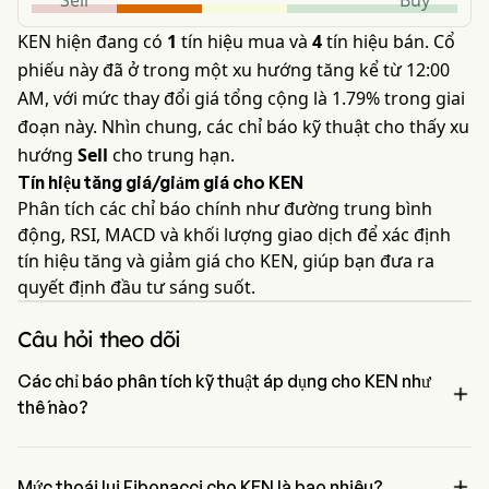
Sell
Buy
KEN hiện đang có
1
tín hiệu mua và
4
tín hiệu bán. Cổ
phiếu này đã ở trong một xu hướng tăng kể từ 12:00
AM, với mức thay đổi giá tổng cộng là 1.79% trong giai
đoạn này. Nhìn chung, các chỉ báo kỹ thuật cho thấy xu
hướng
Sell
cho trung hạn.
Tín hiệu tăng giá/giảm giá cho KEN
Phân tích các chỉ báo chính như đường trung bình
động, RSI, MACD và khối lượng giao dịch để xác định
tín hiệu tăng và giảm giá cho KEN, giúp bạn đưa ra
quyết định đầu tư sáng suốt.
Câu hỏi theo dõi
Các chỉ báo phân tích kỹ thuật áp dụng cho KEN như

thế nào?
Theo phân tích kỹ thuật, Kenon Holdings Ltd có tín hiệu tổng hợp là 
Sell. Kenon Holdings Ltd có 1 tín hiệu mua, 2 tín hiệu trung tính và 4 

tín hiệu bán.
Mức thoái lui Fibonacci cho KEN là bao nhiêu?