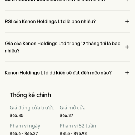
Mức thoái lui Fibonacci của Kenon Holdings Ltd là giữa 38.2% và 
50%。

RSI của Kenon Holdings Ltd là bao nhiêu?
RSI hiện tại của Kenon Holdings Ltd là 44.31, cho thấy một điều kiện 
trung lập
Giá của Kenon Holdings Ltd trong 12 tháng tới là bao

nhiêu?
Giá của Kenon Holdings Ltd KEN trong 12 tháng tới được ước tính ở 
mức $0.

Kenon Holdings Ltd dự kiến sẽ đạt đến mức nào?
Theo các nhà phân tích phố Wall, Kenon Holdings Ltd dự kiến sẽ 
đạt đến mức cao $0.
Thống kê chính
Giá đóng cửa trước
Giá mở cửa
$65.45
$66.37
Phạm vi ngày
Phạm vi 52 tuần
$65.6 - $66.37
$41.5 - $95.93