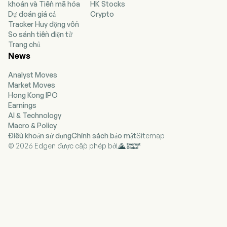
khoán và Tiền mã hóa
HK Stocks
(54,5%) - chủ sở hữu, nhà vận hành và phát triển
Dự đoán giá cả
Crypto
các cơ sở sản xuất điện trên thị trường điện lực
Tracker Huy động vốn
Israel và Hoa Kỳ, và ZIM (16,5%) - một công ty vận
So sánh tiền điện tử
tải biển quốc tế. Danh mục của OPC tại Israel
Trang chủ
gồm có OPC Rotem, một nhà máy điện chu trình
News
kết hợp với công suất khoảng 466 megawatt
(MW), và OPC Hadera, một nhà máy điện đồng
Analyst Moves
phát với công suất 148MW. Danh mục của OPC tại
Market Moves
Hoa Kỳ gồm CPV Group, một doanh nghiệp tham
Hong Kong IPO
gia vào việc phát triển, xây dựng và quản lý các
Earnings
nhà máy điện chạy bằng năng lượng truyền thống
AI & Technology
(khí tự nhiên) và năng lượng tái tạo tại Hoa Kỳ. ZIM
Macro & Policy
vận hành một đội tàu container gồm khoảng 80
Điều khoản sử dụng
Chính sách bảo mật
Sitemap
chiếc, với tổng sức chứa khoảng 385.000 TEU.
© 2026 Edgen được cấp phép bởi