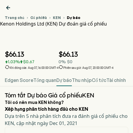

Trang chủ
Cổ phiếu
KEN
Dự báo



Kenon Holdings Ltd (KEN) Dự đoán giá cổ phiếu
Biểu đồ giá cổ phiếu KEN
KEN Dự đoán giá cổ phiếu
Kenon Holdings Ltd
$
66.13
$
66.13
1.03
%
$
0.67
0
%
$
0




Khi đóng cửa: Aug 07, 16:00:00 GMT-4
Phiên sau giờ: Aug 07, 20:00:00 GMT-4
Edgen Score
Tổng quan
Dự báo
Thu nhập
Cổ tức
Tài chính
Tóm tắt Dự báo Giá cổ phiếuKEN
Tôi có nên mua KEN không?
Xếp hạng phân tích hàng đầu cho KEN
Dựa trên 5 nhà phân tích đưa ra đánh giá cổ phiếu cho
KEN, cập nhật ngày Dec 01, 2021