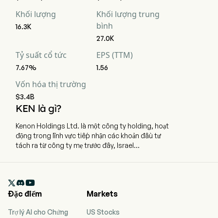
Khối lượng
Khối lượng trung
bình
16.3K
27.0K
Tỷ suất cổ tức
EPS (TTM)
7.67%
1.56
Vốn hóa thị trường
$3.4B
KEN là gì?
Kenon Holdings Ltd. là một công ty holding, hoạt
động trong lĩnh vực tiếp nhận các khoản đầu tư
tách ra từ công ty mẹ trước đây, Israel
Corporation Ltd. Công ty sử dụng 297 nhân viên
toàn thời gian. Công ty đã niêm yết lần đầu ra
công chúng (IPO) vào ngày 6 tháng 1 năm 2015.

Các công ty con ở nhiều giai đoạn phát triển khác
Đặc điểm
Markets
nhau, từ những doanh nghiệp đã ổn định và tạo ra
dòng tiền đến các công ty ở giai đoạn đầu. Công
Trợ lý AI cho Chứng
US Stocks
ty có cổ phần trong các doanh nghiệp: OPC