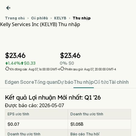

Trang chủ
Cổ phiếu
KELYB
Thu nhập



Kelly Services Inc (KELYB) Thu nhập
Biểu đồ giá cổ phiếu KELYB
KELYB Thu nhập
Kelly Services Inc
$
23.46
$
23.46
1.44
%
$
0.33
0
%
$
0




Khi đóng cửa: Aug 07, 16:00:00 GMT-4
Phiên sau giờ: Aug 07, 20:00:00 GMT-4
Edgen Score
Tổng quan
Dự báo
Thu nhập
Cổ tức
Tài chính
Kết quả Lợi nhuận Mới nhất: Q1 '26
Được báo cáo: 2026-05-07
EPS ước tính
Doanh thu ước tính
$0.07
$1.05B
Doanh thu ước tính
Báo cáo Thu hồi