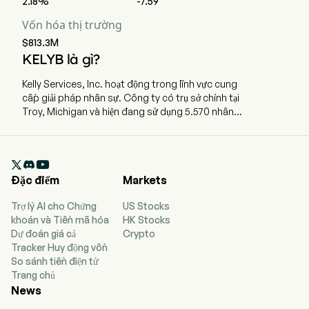
2.18%
-7.59
Vốn hóa thị trường
$813.3M
KELYB là gì?
Kelly Services, Inc. hoạt động trong lĩnh vực cung
cấp giải pháp nhân sự. Công ty có trụ sở chính tại
Troy, Michigan và hiện đang sử dụng 5.570 nhân
viên toàn thời gian. Công ty hoạt động thông qua
bốn bộ phận: Professional & Industrial (P&I);
Science, Engineering & Technology (SET);

Education, và Outsourcing & Consulting Group
Đặc điểm
Markets
(OCG). Bộ phận P&I cung cấp các dịch vụ tuyển
dụng, dịch vụ định hướng theo kết quả và dịch vụ
Trợ lý AI cho Chứng
US Stocks
giới thiệu việc làm lâu dài, bao gồm hỗ trợ hành
khoán và Tiền mã hóa
HK Stocks
chính, kế toán và tài chính, lao động phổ thông và
Dự đoán giá cả
Crypto
nhân sự cho trung tâm liên lạc cũng như các giải
Tracker Huy động vốn
pháp quản lý nguồn nhân lực khác. Bộ phận SET
So sánh tiền điện tử
cung cấp các dịch vụ tuyển dụng tạm thời, dịch vụ
Trang chủ
định hướng theo kết quả và dịch vụ giới thiệu việc
News
làm lâu dài tập trung vào các chuyên ngành như
khoa học và nghiên cứu lâm sàng, kỹ thuật, công