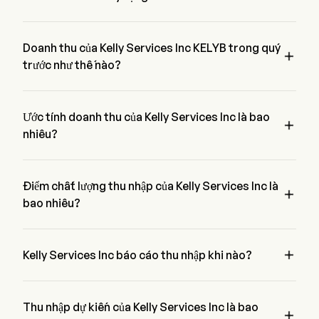
Thu nhập trên mỗi cổ phiếu gần đây nhất của Kelly Services 
Inc là $0.03, không đánh kỳ vọng $0.07.
Doanh thu của Kelly Services Inc KELYB trong quý

trước như thế nào?
Doanh thu của Kelly Services Inc trong quý trước là $0.03
Ước tính doanh thu của Kelly Services Inc là bao

nhiêu?
Theo 6 nhà phân tích Phố Wall, ước tính doanh thu của Kelly 
Services Inc dao động từ $992.25M đến $882.98M
Điểm chất lượng thu nhập của Kelly Services Inc là

bao nhiêu?
Kelly Services Inc có điểm chất lượng thu nhập là /. Điểm số 
này dựa trên bốn khía cạnh: lợi nhuận, tăng trưởng, tạo ra tiền 

mặt và phân bổ vốn, và đòn bẩy.
Kelly Services Inc báo cáo thu nhập khi nào?
Báo cáo thu nhập tiếp theo của Kelly Services Inc dự kiến vào 
2026-08-05
Thu nhập dự kiến của Kelly Services Inc là bao
