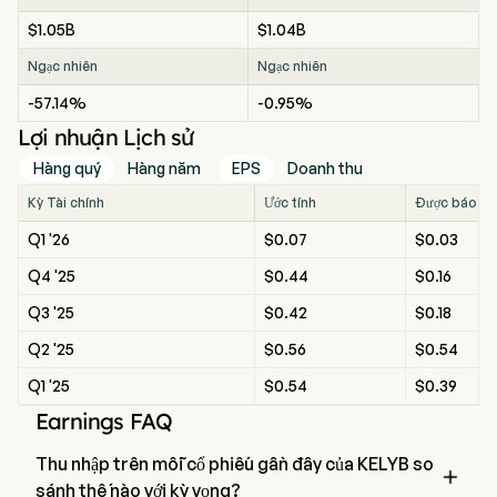
$1.05B
$1.04B
Ngạc nhiên
Ngạc nhiên
-57.14%
-0.95%
Lợi nhuận Lịch sử
Hàng quý
Hàng năm
EPS
Doanh thu
Kỳ Tài chính
Ước tính
Được báo c
Q1 '26
$0.07
$0.03
Q4 '25
$0.44
$0.16
Q3 '25
$0.42
$0.18
Q2 '25
$0.56
$0.54
Q1 '25
$0.54
$0.39
Earnings FAQ
Thu nhập trên mỗi cổ phiếu gần đây của KELYB so

sánh thế nào với kỳ vọng?