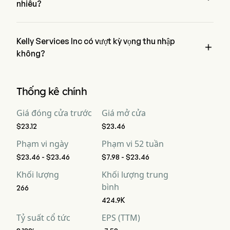
nhiêu?
Theo các nhà phân tích Phố Wall, thu nhập dự kiến của Kelly 
Services Inc là $1.05B
Kelly Services Inc có vượt kỳ vọng thu nhập

không?
Thu nhập gần đây của Kelly Services Inc là $1.04B, không 
đánh bại kỳ vọng.
Thống kê chính
Giá đóng cửa trước
Giá mở cửa
$23.12
$23.46
Phạm vi ngày
Phạm vi 52 tuần
$23.46 - $23.46
$7.98 - $23.46
Khối lượng
Khối lượng trung
bình
266
424.9K
Tỷ suất cổ tức
EPS (TTM)