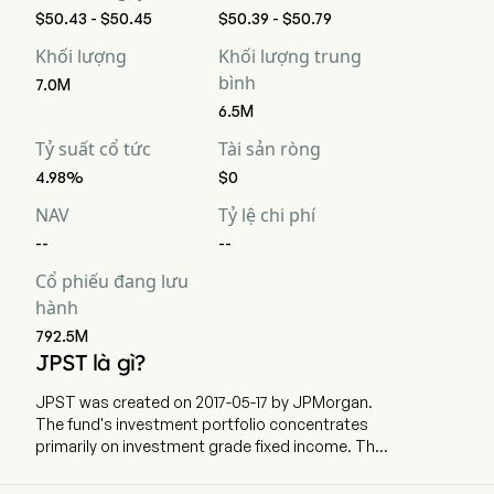
$50.43 - $50.45
$50.39 - $50.79
Khối lượng
Khối lượng trung
bình
7.0M
6.5M
Tỷ suất cổ tức
Tài sản ròng
4.98%
$0
NAV
Tỷ lệ chi phí
--
--
Cổ phiếu đang lưu
hành
792.5M
JPST là gì?
JPST was created on 2017-05-17 by JPMorgan.
The fund's investment portfolio concentrates
primarily on investment grade fixed income. The
ETF currently has 39952.81m in AUM and 794
holdings. JPST is an actively managed fund that