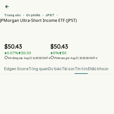

Trang chủ
Cổ phiếu
JPST



JPMorgan Ultra-Short Income ETF (JPST)
Biểu đồ giá cổ phiếu JPST
JPST
JPMorgan Ultra-Short Income ETF
$
50.43
$
50.43
0.07
%
$
0.03
0
%
$
0






Khi đóng cửa: Aug 07, 16:00:00 GMT-4
Phiên sau giờ: Aug 07, 20:00:00 GMT-4
Edgen Score
Tổng quan
Dự báo
Tài sản
Tin tức
Điều khoản