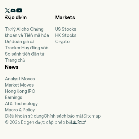
aims to maximize income and preserve capital

using USD-denominated debt securities with an
Đặc điểm
Markets
effective duration of one year or less.
Trợ lý AI cho Chứng
US Stocks
khoán và Tiền mã hóa
HK Stocks
Dự đoán giá cả
Crypto
Tracker Huy động vốn
So sánh tiền điện tử
Trang chủ
News
Analyst Moves
Market Moves
Hong Kong IPO
Earnings
AI & Technology
Macro & Policy
Điều khoản sử dụng
Chính sách bảo mật
Sitemap
© 2026 Edgen được cấp phép bởi