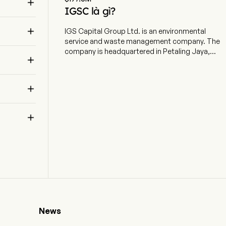

IGSC là gì?
 

IGS Capital Group Ltd. is an environmental
service and waste management company. The
n 
company is headquartered in Petaling Jaya,

Selangor and currently employs 7 full-time
employees. The company went IPO on 2004-05-
13. IGSC Australia Pty Ltd’s principal activity is

corporate administration. IGS Resources Sh.p.k
is an Albanian company specializing in the
manufacturing and distribution of water pipes

for drinking, sewage, storm and irrigation
purposes using plastic materials.
News