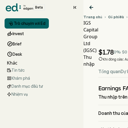


Beta
Trang chủ
Cổ phiếu

IGS

Trò chuyện với Ed
Capital
Biểu đồ

Invest
Group
IGSC T
Ltd

Brief
IGS Capit
(IGSC)
$
1.78
0
%
$
0

Desk
Thu

Khi đóng cửa: A
Khác
nhập
Tin tức

Tổng quan
Dự 
Khám phá

Danh mục đầu tư

Earnings F
Nhiệm vụ
Thu nhập trên
Thu nhập trên mỗ
Doanh thu của
Doanh thu của I