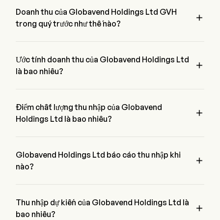
Holdings Ltd là $,  kỳ vọng $.
Doanh thu của Globavend Holdings Ltd GVH

trong quý trước như thế nào?
Doanh thu của Globavend Holdings Ltd trong quý trước là $
Ước tính doanh thu của Globavend Holdings Ltd

là bao nhiêu?
Theo  nhà phân tích Phố Wall, ước tính doanh thu của 
Globavend Holdings Ltd dao động từ $ đến $
Điểm chất lượng thu nhập của Globavend

Holdings Ltd là bao nhiêu?
Globavend Holdings Ltd có điểm chất lượng thu nhập là 
B/36.11071. Điểm số này dựa trên bốn khía cạnh: lợi nhuận, 
tăng trưởng, tạo ra tiền mặt và phân bổ vốn, và đòn bẩy.
Globavend Holdings Ltd báo cáo thu nhập khi

nào?
Báo cáo thu nhập tiếp theo của Globavend Holdings Ltd dự 
kiến vào
Thu nhập dự kiến của Globavend Holdings Ltd là

bao nhiêu?