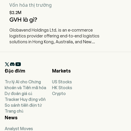
Vốn hóa thị trường
$2.2M
GVH là gì?
Globavend Holdings Ltd. is an e-commerce
logistics provider offering end-to-end logistics
solutions in Hong Kong, Australia, and New
Zealand. The company is headquartered in
Perth, Western Australia and currently employs
9 full-time employees. The company went IPO

on 2023-11-08. The firm formulates and
Đặc điểm
Markets
implements integrated, end-to-end, cross-
border logistics solutions for its customers with
Trợ lý AI cho Chứng
US Stocks
the provision of air freight forwarding services
khoán và Tiền mã hóa
HK Stocks
and related logistics services as its principal
Dự đoán giá cả
Crypto
business. Its business model principally involves
Tracker Huy động vốn
the provision of integrated cross-border
So sánh tiền điện tử
logistics services, which include air freight
Trang chủ
forwarding services offered as an integral part
News
thereof; and air freight forwarding services,
offered as a modularized logistics service
Analyst Moves
segmented from its integrated cross-border