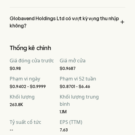
Theo các nhà phân tích Phố Wall, thu nhập dự kiến của 
Globavend Holdings Ltd là $
Globavend Holdings Ltd có vượt kỳ vọng thu nhập

không?
Thu nhập gần đây của Globavend Holdings Ltd là $,  kỳ vọng.
Thống kê chính
Giá đóng cửa trước
Giá mở cửa
$0.98
$0.9687
Phạm vi ngày
Phạm vi 52 tuần
$0.9402 - $0.9999
$0.8701 - $6.46
Khối lượng
Khối lượng trung
bình
263.8K
1.1M
Tỷ suất cổ tức
EPS (TTM)
--
7.63