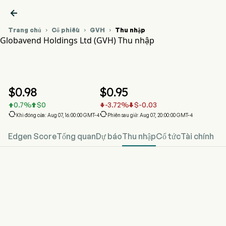

Trang chủ
Cổ phiếu
GVH
Thu nhập



Globavend Holdings Ltd (GVH) Thu nhập
Biểu đồ giá cổ phiếu GVH
GVH Thu nhập
Globavend Holdings Ltd
$
0.98
$
0.95
0.7
%
$
0
-3.72
%
$
-0.03






Khi đóng cửa: Aug 07, 16:00:00 GMT-4
Phiên sau giờ: Aug 07, 20:00:00 GMT-4
Edgen Score
Tổng quan
Dự báo
Thu nhập
Cổ tức
Tài chính