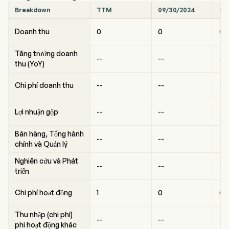
Breakdown
TTM
09/30/2024
06
Doanh thu
0
0
0
Tăng trưởng doanh
--
--
--
thu (YoY)
Chi phí doanh thu
--
--
--
Lợi nhuận gộp
--
--
--
Bán hàng, Tổng hành
--
--
--
chính và Quản lý
Nghiên cứu và Phát
--
--
--
triển
Chi phí hoạt động
1
0
0
Thu nhập (chi phí)
--
--
--
phi hoạt động khác