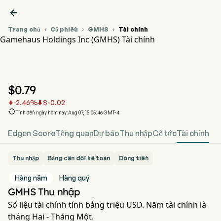

Trang chủ
Cổ phiếu
GMHS
Tài chính



Gamehaus Holdings Inc (GMHS) Tài chính
Biểu đồ giá cổ phiếu GMHS
GMHS Tài chính
Gamehaus Holdings Inc
$
0.79
-2.46
%
$
-0.02



Tính đến ngày hôm nay:Aug 07, 15:05:46 GMT-4
Edgen Score
Tổng quan
Dự báo
Thu nhập
Cổ tức
Tài chính
Thu nhập
Bảng cân đối kế toán
Dòng tiền
Hàng năm
Hàng quý
GMHS Thu nhập
Số liệu tài chính tính bằng triệu USD. Năm tài chính là
tháng Hai - Tháng Một.