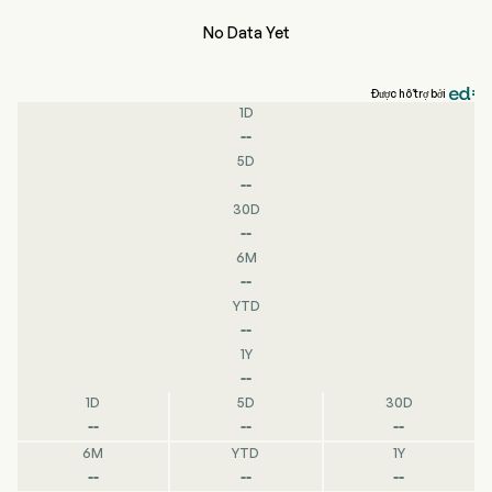
No Data Yet
Được hỗ trợ bởi
1D
--
5D
--
30D
--
6M
--
YTD
--
1Y
--
1D
5D
30D
--
--
--
6M
YTD
1Y
--
--
--