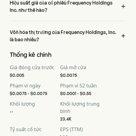
Hiệu suất giá của cổ phiếu Frequency Holdings

Inc. như thế nào?
Giá hiện tại của Frequency Holdings Inc. là $0, đã giảm 0% 
trong ngày giao dịch cuối cùng.
Vốn hóa thị trường của Frequency Holdings, Inc.

là bao nhiêu?
Vốn hóa thị trường hiện tại của Frequency Holdings, Inc. là 
Thống kê chính
$NaN
Giá đóng cửa trước
Giá mở cửa
$0.005
$0.0075
Phạm vi ngày
Phạm vi 52 tuần
$0.0075 - $0.0075
$0.0001 - $0.55
Khối lượng
Khối lượng trung
bình
--
23.4K
Tỷ suất cổ tức
EPS (TTM)