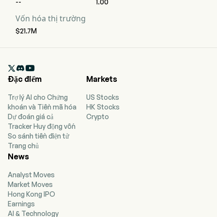
--
1.00
Vốn hóa thị trường
$21.7M

Đặc điểm
Markets
Trợ lý AI cho Chứng
US Stocks
khoán và Tiền mã hóa
HK Stocks
Dự đoán giá cả
Crypto
Tracker Huy động vốn
So sánh tiền điện tử
Trang chủ
News
Analyst Moves
Market Moves
Hong Kong IPO
Earnings
AI & Technology