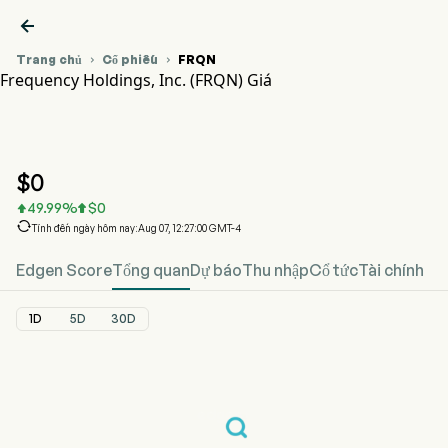

Trang chủ
Cổ phiếu
FRQN


Frequency Holdings, Inc. (FRQN) Giá
Biểu đồ giá cổ phiếu FRQN
FRQN Giá
Frequency Holdings, Inc.
$
0
49.99
%
$
0



Tính đến ngày hôm nay:Aug 07, 12:27:00 GMT-4
Edgen Score
Tổng quan
Dự báo
Thu nhập
Cổ tức
Tài chính
1D
5D
30D