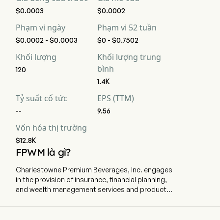
$0.0003
$0.0002
Phạm vi ngày
Phạm vi 52 tuần
$0.0002 - $0.0003
$0 - $0.7502
Khối lượng
Khối lượng trung
bình
120
1.4K
Tỷ suất cổ tức
EPS (TTM)
--
9.56
Vốn hóa thị trường
$12.8K
FPWM là gì?
Charlestowne Premium Beverages, Inc. engages
in the provision of insurance, financial planning,
and wealth management services and products.
The company is headquartered in Henderson,
Nevada and currently employs 3 full-time
employees. The firm develops, produces,