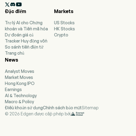

markets and distributes lifestyle beverages
Đặc điểm
Markets
worldwide, based on a model developed by
CPS. The company is engaged in the
Trợ lý AI cho Chứng
US Stocks
development and sale of premium distilled
khoán và Tiền mã hóa
HK Stocks
spirits. The company is focused on alcoholic /
Dự đoán giá cả
Crypto
non-alcoholic beverage development,
Tracker Huy động vốn
production and distribution in the United States
So sánh tiền điện tử
and worldwide. The firm manages its own
Trang chủ
beverage portfolio and is developing new
News
technologies to expand infusions across the
alcoholic and non-alcoholic beverage sectors.
Analyst Moves
Its portfolio includes premium whiskeys and
Market Moves
vodka. The company is also developing a
Hong Kong IPO
proprietary bottle cap that dispenses various
Earnings
flavors with a simple twist. The company holds
AI & Technology
wholesaler and importer permits issued by the
Macro & Policy
United States Alcohol and Tobacco Tax and
Điều khoản sử dụng
Chính sách bảo mật
Sitemap
Trade Bureau.
© 2026 Edgen được cấp phép bởi