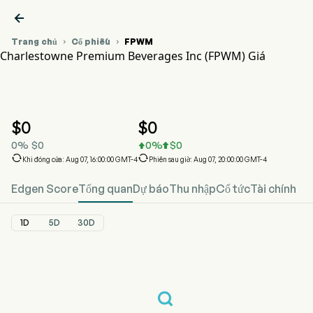

Trang chủ
Cổ phiếu
FPWM


Charlestowne Premium Beverages Inc (FPWM) Giá
Biểu đồ giá cổ phiếu FPWM
FPWM Giá
Charlestowne Premium Beverages Inc
$
0
$
0
0
%
$
0
0
%
$
0




Khi đóng cửa: Aug 07, 16:00:00 GMT-4
Phiên sau giờ: Aug 07, 20:00:00 GMT-4
Edgen Score
Tổng quan
Dự báo
Thu nhập
Cổ tức
Tài chính
1D
5D
30D