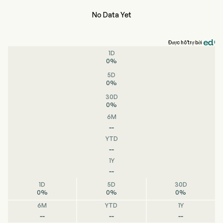
No Data Yet
Được hỗ trợ bởi
1D
0
%
5D
0
%
30D
0
%
6M
--
YTD
--
1Y
--
1D
5D
30D
0
%
0
%
0
%
6M
YTD
1Y
--
--
--