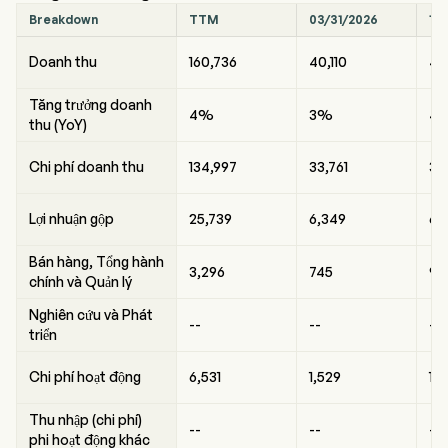
Breakdown
TTM
03/31/2026
12
Doanh thu
160,736
40,110
40
Tăng trưởng doanh
4%
3%
4
thu (YoY)
Chi phí doanh thu
134,997
33,761
33
Lợi nhuận gộp
25,739
6,349
6,
Bán hàng, Tổng hành
3,296
745
92
chính và Quản lý
Nghiên cứu và Phát
--
--
--
triển
Chi phí hoạt động
6,531
1,529
1,
Thu nhập (chi phí)
--
--
--
phi hoạt động khác