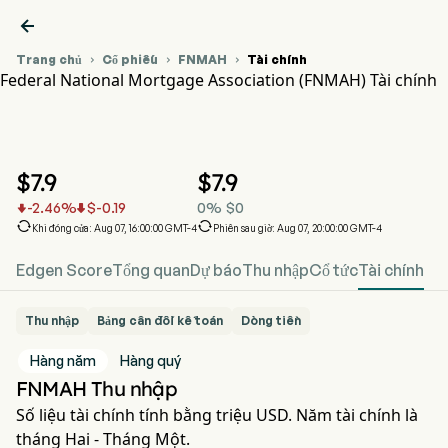

Trang chủ
Cổ phiếu
FNMAH
Tài chính



Federal National Mortgage Association (FNMAH) Tài chính
Biểu đồ giá cổ phiếu FNMAH
FNMAH Tài chính
Federal National Mortgage Association
$
7.9
$
7.9
-2.46
%
$
-0.19
0
%
$
0




Khi đóng cửa: Aug 07, 16:00:00 GMT-4
Phiên sau giờ: Aug 07, 20:00:00 GMT-4
Edgen Score
Tổng quan
Dự báo
Thu nhập
Cổ tức
Tài chính
Thu nhập
Bảng cân đối kế toán
Dòng tiền
Hàng năm
Hàng quý
FNMAH Thu nhập
Số liệu tài chính tính bằng triệu USD. Năm tài chính là
tháng Hai - Tháng Một.