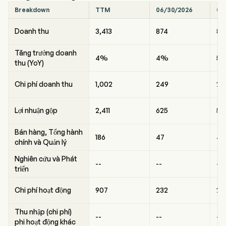
Breakdown
TTM
06/30/2026
03
Doanh thu
3,413
874
85
Tăng trưởng doanh
4%
4%
5
thu (YoY)
Chi phí doanh thu
1,002
249
25
Lợi nhuận gộp
2,411
625
59
Bán hàng, Tổng hành
186
47
46
chính và Quản lý
Nghiên cứu và Phát
--
--
--
triển
Chi phí hoạt động
907
232
23
Thu nhập (chi phí)
--
--
--
phi hoạt động khác