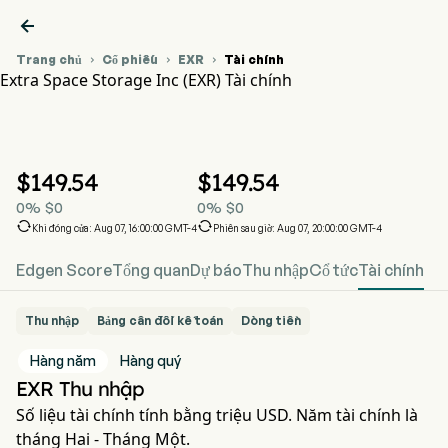

Trang chủ
Cổ phiếu
EXR
Tài chính



Extra Space Storage Inc (EXR) Tài chính
Biểu đồ giá cổ phiếu EXR
EXR Tài chính
Extra Space Storage Inc
$
149.54
$
149.54
0
%
$
0
0
%
$
0


Khi đóng cửa: Aug 07, 16:00:00 GMT-4
Phiên sau giờ: Aug 07, 20:00:00 GMT-4
Edgen Score
Tổng quan
Dự báo
Thu nhập
Cổ tức
Tài chính
Thu nhập
Bảng cân đối kế toán
Dòng tiền
Hàng năm
Hàng quý
EXR Thu nhập
Số liệu tài chính tính bằng triệu USD. Năm tài chính là
tháng Hai - Tháng Một.