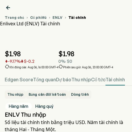

Trang chủ
Cổ phiếu
ENLV
Tài chính



Enlivex Ltd (ENLV) Tài chính
Biểu đồ giá cổ phiếu ENLV
ENLV Tài chính
Enlivex Ltd
$
1.98
$
1.98
-9.17
%
$
-0.2
0
%
$
0




Khi đóng cửa: Aug 06, 16:00:00 GMT-4
Phiên sau giờ: Aug 06, 20:00:00 GMT-4
Edgen Score
Tổng quan
Dự báo
Thu nhập
Cổ tức
Tài chính
Thu nhập
Bảng cân đối kế toán
Dòng tiền
Hàng năm
Hàng quý
ENLV Thu nhập
Số liệu tài chính tính bằng triệu USD. Năm tài chính là
tháng Hai - Tháng Một.