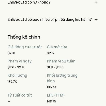

Enlivex Ltd có nợ không?
Lưu thông tiền mặt
-10
-2
-1
tự do
không có, Enlivex Ltd có nợ là 0
Lợi nhuận ròng trên

--
--
--
Enlivex Ltd có bao nhiêu cổ phiếu đang lưu hành?
mỗi cổ phiếu
Enlivex Ltd có tổng cộng 0 cổ phiếu đang lưu hành
Lợi nhuận gộp
--
--
--
Thống kê chính
Lợi nhuận hoạt động
0%
0%
0
Giá đóng cửa trước
Giá mở cửa
$2.18
$2.19
Lợi nhuận gộp
0%
0%
0
Phạm vi ngày
Phạm vi 52 tuần
Tỷ suất lợi nhuận tiền
$1.91 - $2.19
$1.8 - $31.5
0%
0%
0
mặt ròng
Khối lượng
Khối lượng trung
bình
EBITDA
-15
-5
-2
195.7K
105.6K
Tỷ suất lợi nhuận
0%
0%
0
Tỷ suất cổ tức
EPS (TTM)
EBITDA
--
149.75
D&A cho EBITDA
0
0
0