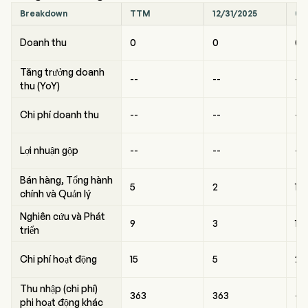
Breakdown
TTM
12/31/2025
09
Doanh thu
0
0
0
Tăng trưởng doanh
--
--
--
thu (YoY)
Chi phí doanh thu
--
--
--
Lợi nhuận gộp
--
--
--
Bán hàng, Tổng hành
5
2
1
chính và Quản lý
Nghiên cứu và Phát
9
3
1
triển
Chi phí hoạt động
15
5
2
Thu nhập (chi phí)
363
363
--
phi hoạt động khác