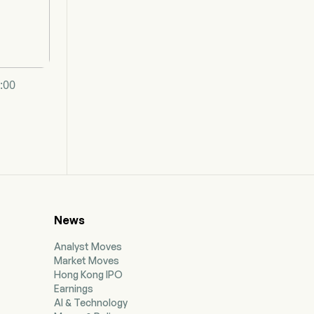
0:00
News
Analyst Moves
Market Moves
Hong Kong IPO
Earnings
AI & Technology