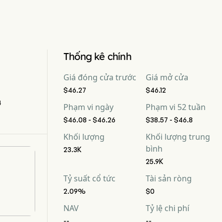
Thống kê chính
Giá đóng cửa trước
Giá mở cửa
$46.27
$46.12
4
Phạm vi ngày
Phạm vi 52 tuần
$46.08 - $46.26
$38.57 - $46.8
Khối lượng
Khối lượng trung
bình
23.3K
25.9K
Tỷ suất cổ tức
Tài sản ròng
2.09%
$0
NAV
Tỷ lệ chi phí
--
--