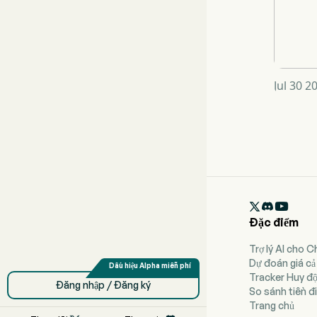
Jul 30 2

Đặc điểm
Trợ lý AI cho 
Dự đoán giá cả
Tracker Huy đ
Đăng nhập / Đăng ký
So sánh tiền đi
Trang chủ