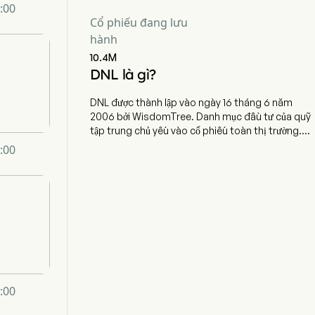
0:00
Cổ phiếu đang lưu
hành
10.4M
DNL là gì?
DNL được thành lập vào ngày 16 tháng 6 năm
2006 bởi WisdomTree. Danh mục đầu tư của quỹ
tập trung chủ yếu vào cổ phiếu toàn thị trường.
Quỹ ETF hiện có 486,5 triệu USD tài sản quản lý
0:00
(AUM) và 288 khoản nắm giữ. DNL theo dõi một
chỉ số được trọng số theo cổ tức, bao gồm các
công ty tăng trưởng trả cổ tức trên thị trường cổ
phiếu toàn cầu ngoài Hoa Kỳ.
0:00