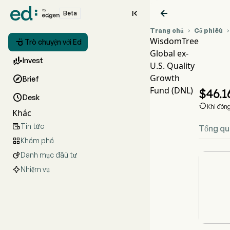


Beta
Trang chủ
Cổ phiếu

WisdomTree

Trò chuyện với Ed
Global ex-
Bi

Invest
U.S. Quality
D
Growth

Brief
Wi
Fund (DNL)
$
46.1

Desk

Khi đón
Khác
Tin tức

Tổng qu
Khám phá

Danh mục đầu tư

Nhiệm vụ