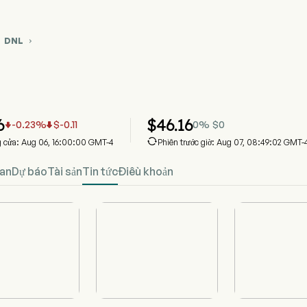
DNL


ểu đồ giá cổ phiếu DNL
NL
sdomTree Global ex-U.S. Quality Growth Fund
6
$
46.16
-0.23
%
$
-0.11
0
%
$
0



g cửa: Aug 06, 16:00:00 GMT-4
Phiên trước giờ: Aug 07, 08:49:02 GMT-
an
Dự báo
Tài sản
Tin tức
Điều khoản