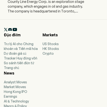
County Line Energy Corp. is an exploration stage
company, which engages in oil and gas industry.
The company is headquartered in Toronto,
Ontario. The company went IPO on 2001-07-12.
Its products include Kipos, which is a
countertop unit designed and priced to ensure

affordability. The unit should easily be able to
Đặc điểm
Markets
provide greens for up to four people on a
continuous basis. The Kipos features clean lines
Trợ lý AI cho Chứng
US Stocks
and proprietary design, along with a faster
khoán và Tiền mã hóa
HK Stocks
grow/harvest cycle.
Dự đoán giá cả
Crypto
Tracker Huy động vốn
So sánh tiền điện tử
Trang chủ
News
Analyst Moves
Market Moves
Hong Kong IPO
Earnings
AI & Technology
Macro & Policy