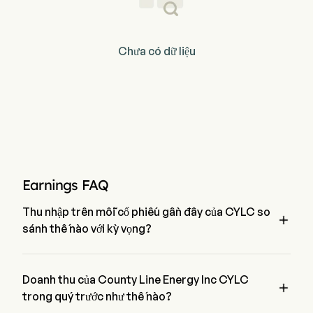
Chưa có dữ liệu
Earnings FAQ
Thu nhập trên mỗi cổ phiếu gần đây của CYLC so

sánh thế nào với kỳ vọng?
Thu nhập trên mỗi cổ phiếu gần đây nhất của County Line 
Energy Inc là $,  kỳ vọng $.
Doanh thu của County Line Energy Inc CYLC

trong quý trước như thế nào?