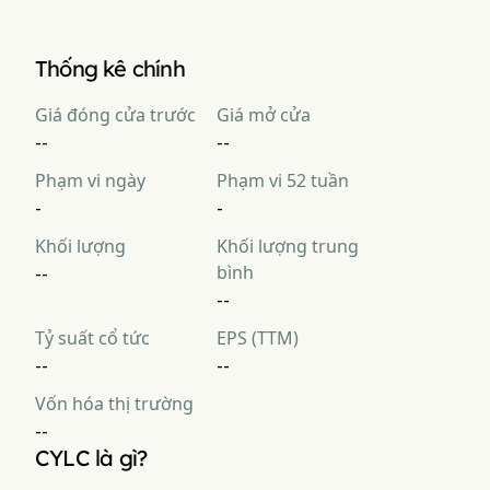
Thu nhập gần đây của County Line Energy Inc là $,  kỳ vọng.
Thống kê chính
Giá đóng cửa trước
Giá mở cửa
--
--
Phạm vi ngày
Phạm vi 52 tuần
-
-
Khối lượng
Khối lượng trung
bình
--
--
Tỷ suất cổ tức
EPS (TTM)
--
--
Vốn hóa thị trường
--
CYLC là gì?