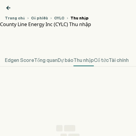

Trang chủ
Cổ phiếu
CYLC
Thu nhập



County Line Energy Inc (CYLC) Thu nhập
Biểu đồ giá cổ phiếu CYLC
CYLC Thu nhập
County Line Energy Inc
Edgen Score
Tổng quan
Dự báo
Thu nhập
Cổ tức
Tài chính