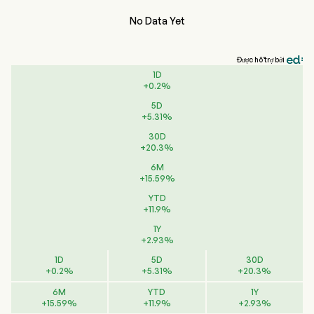
No Data Yet
Được hỗ trợ bởi
1D
+
0.2
%
5D
+
5.31
%
30D
+
20.3
%
6M
+
15.59
%
YTD
+
11.9
%
1Y
+
2.93
%
1D
5D
30D
+
0.2
%
+
5.31
%
+
20.3
%
6M
YTD
1Y
+
15.59
%
+
11.9
%
+
2.93
%