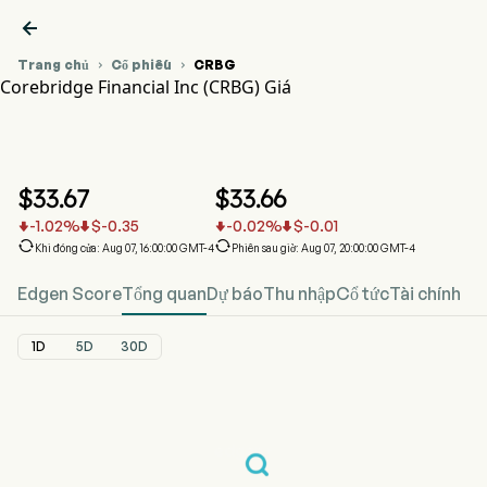

Trang chủ
Cổ phiếu
CRBG


Corebridge Financial Inc (CRBG) Giá
Biểu đồ giá cổ phiếu CRBG
CRBG Giá
Corebridge Financial Inc
$
33.67
$
33.66
-1.02
%
$
-0.35
-0.02
%
$
-0.01






Khi đóng cửa: Aug 07, 16:00:00 GMT-4
Phiên sau giờ: Aug 07, 20:00:00 GMT-4
Edgen Score
Tổng quan
Dự báo
Thu nhập
Cổ tức
Tài chính
1D
5D
30D