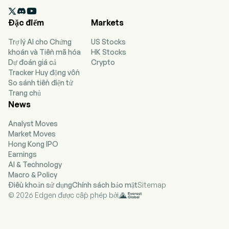
tháng 9 năm 2022. Công ty hợp tác với các

chuyên gia tài chính và tổ chức để giúp cá nhân
Đặc điểm
Markets
lập kế hoạch, tiết kiệm và đạt được tương lai tài
chính vững chắc. Bộ phận Hưu trí Cá nhân bao
Trợ lý AI cho Chứng
US Stocks
gồm các loại niên kim cố định, niên kim liên kết
khoán và Tiền mã hóa
HK Stocks
chỉ số cố định, niên kim liên kết đăng ký và niên
Dự đoán giá cả
Crypto
kim biến đổi. Bộ phận Hưu trí Nhóm bao gồm dịch
Tracker Huy động vốn
vụ ghi chép sổ sách, quản lý kế hoạch, dịch vụ
So sánh tiền điện tử
tuân thủ, giải pháp tư vấn tài chính và đầu tư được
Trang chủ
cung cấp trong phạm vi kế hoạch, cùng các sản
News
phẩm niên kim, tư vấn và môi giới độc quyền và
không độc quyền được cung cấp ngoài kế hoạch.
Analyst Moves
Bộ phận Bảo hiểm Nhân thọ bao gồm các sản
Market Moves
phẩm bảo hiểm nhân thọ theo kỳ hạn và bảo hiểm
Hong Kong IPO
nhân thọ phổ thông tại Hoa Kỳ. Bộ phận Thị trường
Earnings
Tổ chức bao gồm các sản phẩm gói giá trị ổn
AI & Technology
định (SVW), niên kim thanh toán có cấu trúc và
Macro & Policy
chuyển giao rủi ro hưu trí (PRT), hợp đồng đầu tư
Điều khoản sử dụng
Chính sách bảo mật
Sitemap
đảm bảo (GICs) và các sản phẩm thị trường
© 2026 Edgen được cấp phép bởi
doanh nghiệp.