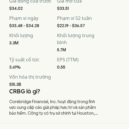
Giá đóng cửa trước
Giá mở cửa
$34.02
$33.51
Phạm vi ngày
Phạm vi 52 tuần
$33.48 - $34.28
$22.19 - $36.57
Khối lượng
Khối lượng trung
bình
3.3M
5.7M
Tỷ suất cổ tức
EPS (TTM)
3.61%
0.55
Vốn hóa thị trường
$15.3B
CRBG là gì?
Corebridge Financial, Inc. hoạt động trong lĩnh
vực cung cấp các giải pháp hưu trí và sản phẩm
bảo hiểm. Công ty có trụ sở chính tại Houston,
Texas và hiện đang sử dụng 5.200 nhân viên toàn
thời gian. Công ty thực hiện IPO vào ngày 15