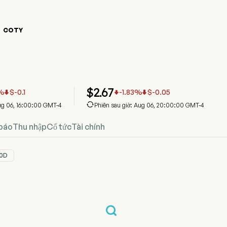
COTY

 giá cổ phiếu COTY
iá
$
2.67
%
$
-0.1
-1.83
%
$
-0.05




ug 06, 16:00:00 GMT-4
Phiên sau giờ: Aug 06, 20:00:00 GMT-4
báo
Thu nhập
Cổ tức
Tài chính
0D