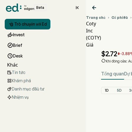


Beta
Trang chủ
Cổ phiếu

Coty

Trò chuyện với Ed
Inc
Biểu đồ

Invest
(COTY)
COTY G
Giá

Brief
Coty Inc
$
2.72
-3.88


Desk

Khi đóng cửa: A
Khác
Tin tức

Tổng quan
Dự 
Khám phá

Danh mục đầu tư

1D
5D
3
Nhiệm vụ