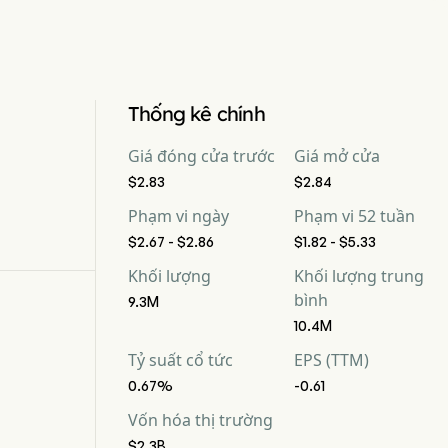
Thống kê chính
Giá đóng cửa trước
Giá mở cửa
$2.83
$2.84
Phạm vi ngày
Phạm vi 52 tuần
$2.67 - $2.86
$1.82 - $5.33
Khối lượng
Khối lượng trung
bình
9.3M
10.4M
Tỷ suất cổ tức
EPS (TTM)
0.67%
-0.61
Vốn hóa thị trường
$2.3B