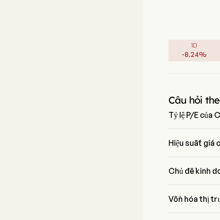
1D
-
8.24
%
Câu hỏi the
Tỷ lệ P/E của 
Tỷ lệ P/E của Cot
Hiệu suất giá
Giá hiện tại của
Chủ đề kinh do
Coty Inc thuộc 
Vốn hóa thị tr
Vốn hóa thị trườ