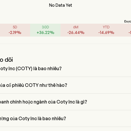
No Data Yet
Được 
5D
30D
6M
YTD
-
2.19
%
+
36.22
%
-
26.44
%
-
14.69
%
-
o dõi
Coty Inc (COTY) là bao nhiêu?
y Inc là 42.1512
 của cổ phiếu COTY như thế nào?
 COTY là $2.67, đã giảm 1.83% trong ngày giao dịch cuối cùng.
anh chính hoặc ngành của Coty Inc là gì?
ngành Consumer products và lĩnh vực là Consumer Staples
ường của Coty Inc là bao nhiêu?
ng hiện tại của Coty Inc là $2.3B