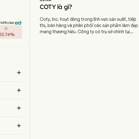
COTY là gì?
Coty, Inc. hoạt động trong lĩnh vực sản xuất, tiếp
hỗ trợ bởi
thị, bán hàng và phân phối các sản phẩm làm đẹp
1Y
mang thương hiệu. Công ty có trụ sở chính tại
52.74
%
Thành phố New York, bang New York và hiện
đang sử dụng 11.636 nhân viên toàn thời gian.
Công ty đã phát hành cổ phiếu lần đầu ra công
chúng (IPO) vào ngày 13 tháng 6 năm 2013. Công
ty sở hữu một danh mục đa dạng các thương hiệu,
bao gồm cả thương hiệu tự có và thương hiệu

được cấp phép. Danh mục thương hiệu của công
ty được chia thành hai phân khúc: Mỹ phẩm đại
chúng (Consumer beauty) và Mỹ phẩm cao cấp

(Prestige). Các thương hiệu mỹ phẩm đại chúng
bao gồm Adidas, Beckham, Bozzano, Bourjois,
Bruno Banani, CoverGirl, Jovan, Mexx, LeGer by

Lena Gercke, Monange, Nautica, Paixao, Rimmel,
Risque, Sally Hansen và Vera Wang. Các thương

hiệu cao cấp gồm Burberry, Calvin Klein, Chloe,
Davidoff, Escada, Gucci, Hugo Boss, Jil Sander,
Kylie Cosmetics by Kylie Jenner, Lancaster, Marc