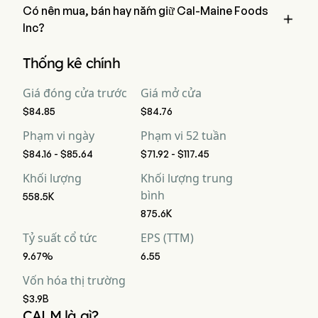
Có nên mua, bán hay nắm giữ Cal-Maine Foods

Inc?
Theo các nhà phân tích phố Wall, 7 nhà phân tích đã đưa ra 
Thống kê chính
xếp hạng phân tích cho Cal-Maine Foods Inc, bao gồm 2 mua 
mạnh, 4 mua, 4 nắm giữ, 0 bán, và 2 bán mạnh
Giá đóng cửa trước
Giá mở cửa
$84.85
$84.76
Phạm vi ngày
Phạm vi 52 tuần
$84.16 - $85.64
$71.92 - $117.45
Khối lượng
Khối lượng trung
bình
558.5K
875.6K
Tỷ suất cổ tức
EPS (TTM)
9.67%
6.55
Vốn hóa thị trường
$3.9B
CALM là gì?