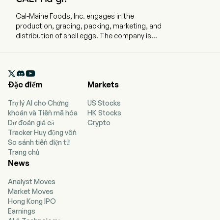
Cal-Maine Foods, Inc. engages in the
production, grading, packing, marketing, and
distribution of shell eggs. The company is
headquartered in Ridgeland, Mississippi and
currently employs 3,828 full-time employees.
The Company’s integrated operations consist

of hatching chicks, growing and maintaining
Đặc điểm
Markets
flocks of pullets, layers and breeders,
manufacturing feed, and producing, processing,
Trợ lý AI cho Chứng
US Stocks
packaging, and distributing shell eggs. The firm
khoán và Tiền mã hóa
HK Stocks
provides specialty and conventional eggs.
Dự đoán giá cả
Crypto
Specialty eggs encompass a broad range of
Tracker Huy động vốn
products, such as cage-free, organic, brown,
So sánh tiền điện tử
free-range, pasture-raised and nutritionally
Trang chủ
enhanced eggs. Its Farmhouse Eggs brand eggs
News
are produced at its facilities by hens that are
provided with a vegetarian diet. The company
Analyst Moves
markets organic, vegetarian and omega-3 eggs
Market Moves
under its 4-Grain brand, which consists of
Hong Kong IPO
conventional and cage-free eggs. Its Sunups
Earnings
and Sunny Meadow brands are sold as