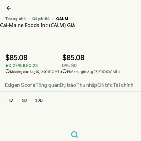

Trang chủ
Cổ phiếu
CALM


Cal-Maine Foods Inc (CALM) Giá
Biểu đồ giá cổ phiếu CALM
CALM Giá
Cal-Maine Foods Inc
$
85.08
$
85.08
0.27
%
$
0.23
0
%
$
0




Khi đóng cửa: Aug 07, 16:00:00 GMT-4
Phiên sau giờ: Aug 07, 20:00:00 GMT-4
Edgen Score
Tổng quan
Dự báo
Thu nhập
Cổ tức
Tài chính
1D
5D
30D