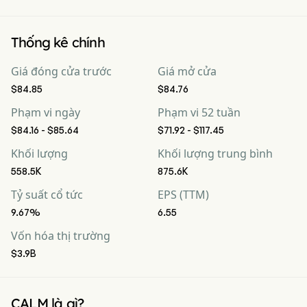
Thống kê chính
Giá đóng cửa trước
Giá mở cửa
$84.85
$84.76
Phạm vi ngày
Phạm vi 52 tuần
$84.16 - $85.64
$71.92 - $117.45
Khối lượng
Khối lượng trung bình
558.5K
875.6K
Tỷ suất cổ tức
EPS (TTM)
9.67%
6.55
Vốn hóa thị trường
$3.9B
CALM là gì?