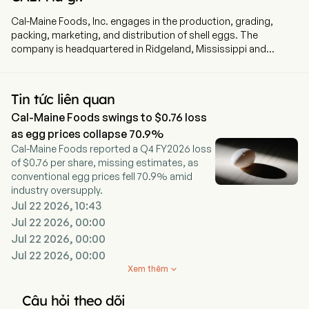
Cal-Maine Foods, Inc. engages in the production, grading,
packing, marketing, and distribution of shell eggs. The
company is headquartered in Ridgeland, Mississippi and
currently employs 3,828 full-time employees. The Company’s
integrated operations consist of hatching chicks, growing and
maintaining flocks of pullets, layers and breeders,
Tin tức liên quan
manufacturing feed, and producing, processing, packaging,
Cal-Maine Foods swings to $0.76 loss
and distributing shell eggs. The firm provides specialty and
conventional eggs. Specialty eggs encompass a broad range
as egg prices collapse 70.9%
of products, such as cage-free, organic, brown, free-range,
Cal-Maine Foods reported a Q4 FY2026 loss
pasture-raised and nutritionally enhanced eggs. Its Farmhouse
of $0.76 per share, missing estimates, as
Eggs brand eggs are produced at its facilities by hens that are
conventional egg prices fell 70.9% amid
provided with a vegetarian diet. The company markets organic,
industry oversupply.
vegetarian and omega-3 eggs under its 4-Grain brand, which
Jul 22 2026, 10:43
consists of conventional and cage-free eggs. Its Sunups and
Jul 22 2026, 00:00
Sunny Meadow brands are sold as conventional eggs.
Jul 22 2026, 00:00
Jul 22 2026, 00:00
Xem thêm

Câu hỏi theo dõi