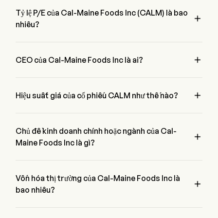
Tỷ lệ P/E của Cal-Maine Foods Inc (CALM) là bao

nhiêu?
Tỷ lệ P/E của Cal-Maine Foods Inc là 12.7559

CEO của Cal-Maine Foods Inc là ai?
Mr. Sherman Miller là President của Cal-Maine Foods Inc, 
tham gia công ty từ 2012.

Hiệu suất giá của cổ phiếu CALM như thế nào?
Giá hiện tại của CALM là $85.08, đã giảm 0% trong ngày 
giao dịch cuối cùng.
Chủ đề kinh doanh chính hoặc ngành của Cal-

Maine Foods Inc là gì?
Cal-Maine Foods Inc thuộc ngành Food Products và lĩnh vực 
là Consumer Staples
Vốn hóa thị trường của Cal-Maine Foods Inc là

bao nhiêu?
Vốn hóa thị trường hiện tại của Cal-Maine Foods Inc là $3.9B