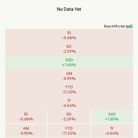
No Data Yet
Được hỗ trợ bởi
1D
-
0.68
%
5D
-
2.29
%
30D
+
7.65
%
6M
-
5.95
%
YTD
-
17.23
%
1Y
-
6.54
%
1D
5D
30D
-
0.68
%
-
2.29
%
+
7.65
%
6M
YTD
1Y
-
5.95
%
-
17.23
%
-
6.54
%