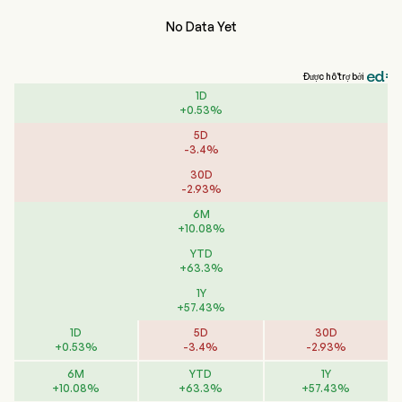
No Data Yet
Được hỗ trợ bởi
1D
+
0.53
%
5D
-
3.4
%
30D
-
2.93
%
6M
+
10.08
%
YTD
+
63.3
%
1Y
+
57.43
%
1D
5D
30D
+
0.53
%
-
3.4
%
-
2.93
%
6M
YTD
1Y
+
10.08
%
+
63.3
%
+
57.43
%