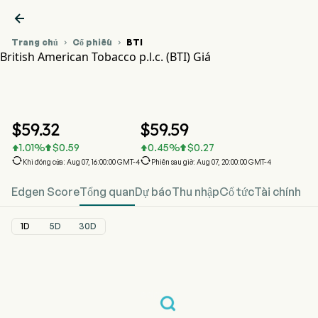

Trang chủ
Cổ phiếu
BTI


British American Tobacco p.l.c. (BTI) Giá
Biểu đồ giá cổ phiếu BTI
BTI Giá
British American Tobacco p.l.c.
$
59.32
$
59.59
1.01
%
$
0.59
0.45
%
$
0.27






Khi đóng cửa: Aug 07, 16:00:00 GMT-4
Phiên sau giờ: Aug 07, 20:00:00 GMT-4
Edgen Score
Tổng quan
Dự báo
Thu nhập
Cổ tức
Tài chính
1D
5D
30D