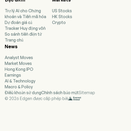
Âu. Các danh mục sản phẩm bao gồm: Sản phẩm
Trợ lý AI cho Chứng
US Stocks
tạo hơi (Vapor), Sản phẩm làm nóng (HPs), Sản
khoán và Tiền mã hóa
HK Stocks
phẩm dùng bằng miệng hiện đại (Modern Oral),
Dự đoán giá cả
Crypto
Sản phẩm dùng bằng miệng truyền thống
Tracker Huy động vốn
(Traditional Oral), và Thuốc lá đốt cháy
So sánh tiền điện tử
(Combustible cigarettes). Sản phẩm tạo hơi là
Trang chủ
các thiết bị cầm tay chạy bằng pin, có chức năng
News
làm nóng chất lỏng để tạo ra dạng hơi hít vào được
gọi là hơi thuốc. HPs là các thiết bị sử dụng nhiệt
Analyst Moves
để tạo ra aerosol chứa nicotine mà người dùng hít
Market Moves
vào. Nhóm này bao gồm các sản phẩm thuốc lá
Hong Kong IPO
làm nóng và các sản phẩm thảo dược dùng để hít
Earnings
(HPH). Các sản phẩm Modern Oral là các sản
AI & Technology
phẩm nicotine dùng bằng miệng không khói gọi là
Macro & Policy
túi nicotine (nicotine pouches), được thiết kế để
Điều khoản sử dụng
Chính sách bảo mật
Sitemap
sử dụng trong miệng. Các sản phẩm dùng bằng
© 2026 Edgen được cấp phép bởi
miệng truyền thống bao gồm snus và thuốc lá rê
(snuff). Các thương hiệu nổi bật của công ty gồm
Vuse, glo, Velo, Grizzly, Dunhill, Kent, Lucky
Strike, Pall Mall, Rothmans, Newport, Natural
American Spirit, Camel và các thương hiệu khác.