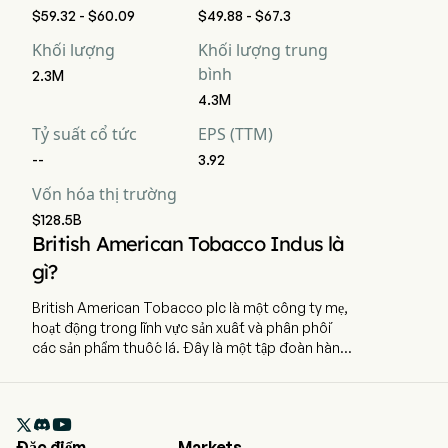
$59.32 - $60.09
$49.88 - $67.3
Khối lượng
Khối lượng trung
bình
2.3M
4.3M
Tỷ suất cổ tức
EPS (TTM)
--
3.92
Vốn hóa thị trường
$128.5B
British American Tobacco Indus là
gì?
British American Tobacco plc là một công ty mẹ,
hoạt động trong lĩnh vực sản xuất và phân phối
các sản phẩm thuốc lá. Đây là một tập đoàn hàng
tiêu dùng đa dạng, hoạt động trên phạm vi toàn
cầu. Công ty cung cấp các sản phẩm thuốc lá và
nicotine. Các bộ phận hoạt động của công ty bao

gồm Hoa Kỳ, Châu Á - Thái Bình Dương Trung
Đặc điểm
Markets
Đông và Châu Phi, cũng như Châu Mỹ và Châu