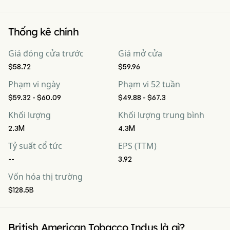
Thống kê chính
Giá đóng cửa trước
Giá mở cửa
$58.72
$59.96
Phạm vi ngày
Phạm vi 52 tuần
$59.32 - $60.09
$49.88 - $67.3
Khối lượng
Khối lượng trung bình
2.3M
4.3M
Tỷ suất cổ tức
EPS (TTM)
--
3.92
Vốn hóa thị trường
$128.5B
British American Tobacco Indus là gì?